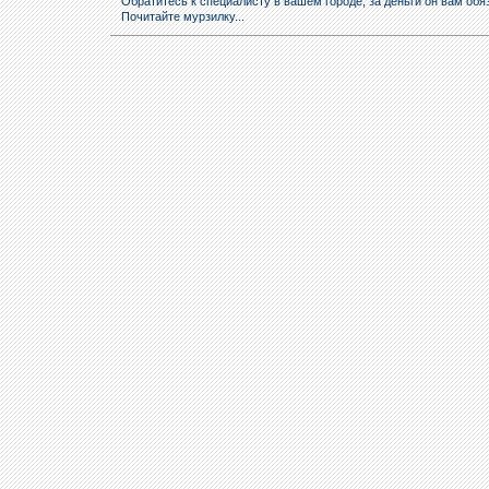
Обратитесь к специалисту в вашем городе, за деньги он вам обя
Почитайте мурзилку...