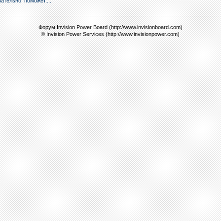
зательно поможет....
Форум Invision Power Board (http://www.invisionboard.com)
© Invision Power Services (http://www.invisionpower.com)