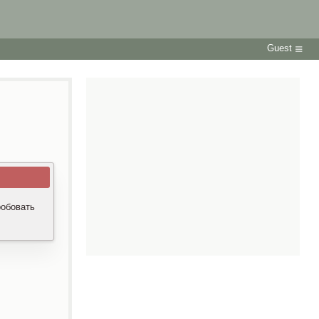
Guest
робовать