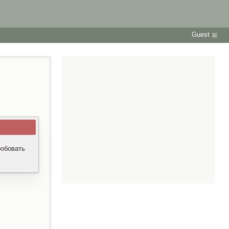
Guest
робовать