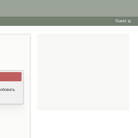
Guest
робовать