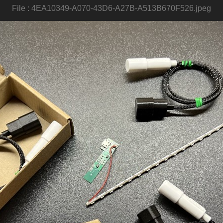
File : 4EA10349-A070-43D6-A27B-A513B670F526.jpeg