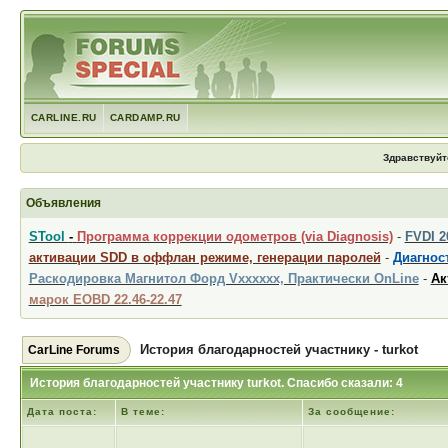
CARLINE.RU
CARDAMP.RU
Здравствуйт
Объявления
STool
-
Программа коррекции одометров (via Diagnosis)
-
FVDI 
активации SDD в оффлан режиме, генерации паролей
-
Диагност
Раскодировка Магнитол Форд Vxxxxxx, Практически OnLine
-
Ак
марок EOBD 22.46-22.47
История благодарностей участнику - turkot
CarLine Forums
История благодарностей участнику turkot. Спасибо сказали: 4
Дата поста:
В теме:
За сообщение: