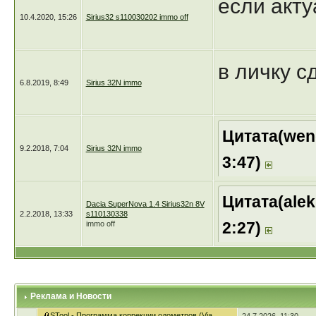
если акту
10.4.2020, 15:26
Sirius32 s110030202 immo off
в личку 
6.8.2019, 8:49
Sirius 32N immo
Цитата(wend
9.2.2018, 7:04
Sirius 32N immo
3:47)
Мой дамп
Цитата(alek
Dacia SuperNova 1.4 Sirius32n 8V
2.2.2018, 13:33
s110130338
кондеем,
2:27)
immo off
добрый в
клапанна
форумчан
Реклама и Новости
STool - Программа коррекции одометров (Via