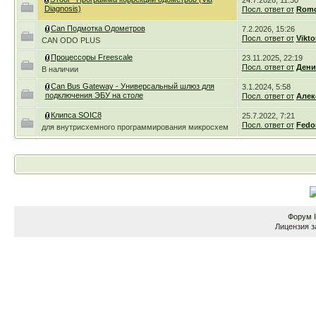
24.7.2026, 11:30
бубном 
Diagnosis)
Посл. ответ от
Romc
в личку
Can Подмотка Одометров
7.2.2026, 15:26
.киллеры
Посл. ответ от
Vikto
CAN ODO PLUS
Процессоры Freescale
23.11.2025, 22:19
Посл. ответ от
Дени
В наличии
прокатыв
Can Bus Gateway - Универсальный шлюз для
3.1.2024, 5:58
подключения ЭБУ на столе
Посл. ответ от
Алек
прошивк
Клипса SOIC8
25.7.2022, 7:21
Посл. ответ от
Fedo
для внутрисхемного программирования микросхем
предоста
zmey65 1.
кондеем 
Форум
Лицензия з
искра вк
но нет вп
поднятия