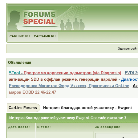
CARLINE.RU
CARDAMP.RU
Здравствуйт
Объявления
STool
-
Программа коррекции одометров (via Diagnosis)
-
FVDI 
активации SDD в оффлан режиме, генерации паролей
-
Диагност
Раскодировка Магнитол Форд Vxxxxxx, Практически OnLine
-
Ак
марок EOBD 22.46-22.47
История благодарностей участнику - Ewgeni
CarLine Forums
История благодарностей участнику Ewgeni. Спасибо сказали: 3
Дата поста:
В теме:
За сообщение: