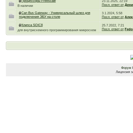
Процессоры Freescale
23.11.2025, 22:19
же самом
Посл. ответ от
Дени
В наличии
Р1460
просто п
Can Bus Gateway - Универсальный шлюз для
3.1.2024, 5:58
подключения ЭБУ на столе
Посл. ответ от
Алек
Ewgeni,
м
и в TWIC
ладно ес
Клипса SOIC8
25.7.2022, 7:21
Посл. ответ от
Fedo
для внутрисхемного программирования микросхем
на сто п
связка. в
щиток пр
кодировк
участие 
работать 
Форум
Лицензия з
или нет?
завестис
простора
мнения с
расходятс