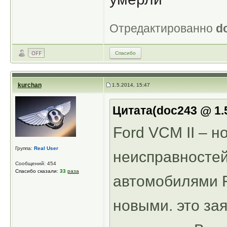
Отредактированно
d
Спасибо
kurchan
1.5.2014, 15:47
Цитата(doc243 @ 1.5
Ford VCM II – 
Группа:
Real User
неисправностей
Сообщений: 454
Спасибо сказали:
33
раза
автомобилями F
новыми. это за