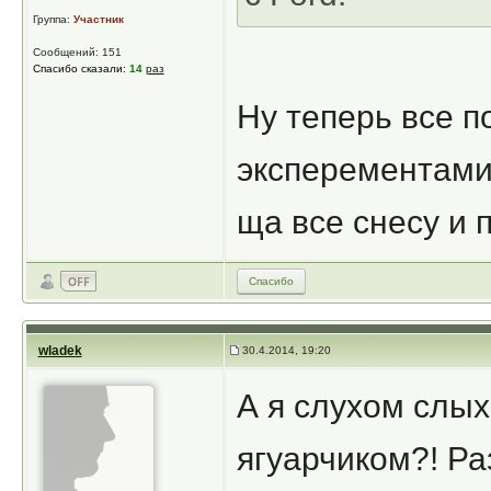
Группа:
Участник
Сообщений: 151
Спасибо сказали:
14
раз
Ну теперь все п
эксперементам
ща все снесу и
Спасибо
wladek
30.4.2014, 19:20
А я слухом слых
ягуарчиком?! Ра