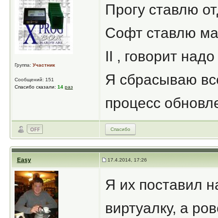
Прогу ставлю о
Софт ставлю маз
II , говорит над
Группа:
Участник
Я сбрасываю все
Сообщений: 151
Спасибо сказали:
14
раз
процесс обновле
Спасибо
Easy
17.4.2014, 17:26
Я их поставил н
виртуалку, а ро