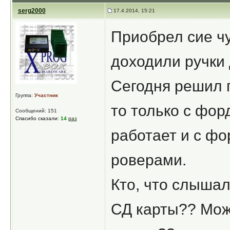
serg2000
17.4.2014, 15:21
Приобрел сие чу
доходили ручки 
Сегодня решил п
Группа:
Участник
то только с фор
Сообщений: 151
Спасибо сказали:
14
раз
работает и с ф
роверами.
Кто, что слышал
СД карты?? Може