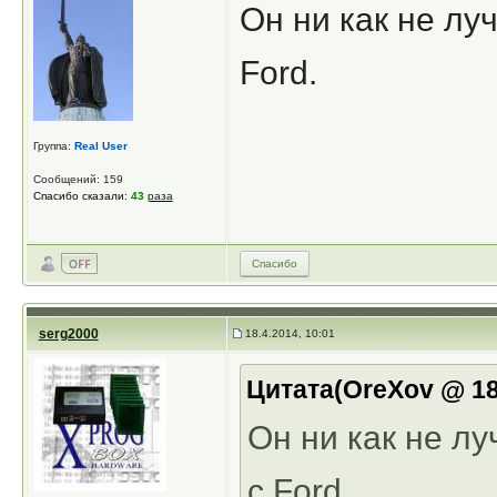
Он ни как не лу
Ford.
Группа:
Real User
Сообщений: 159
Спасибо сказали:
43
раза
Спасибо
serg2000
18.4.2014, 10:01
Цитата(OreXov @ 18.
Он ни как не лу
с Ford.