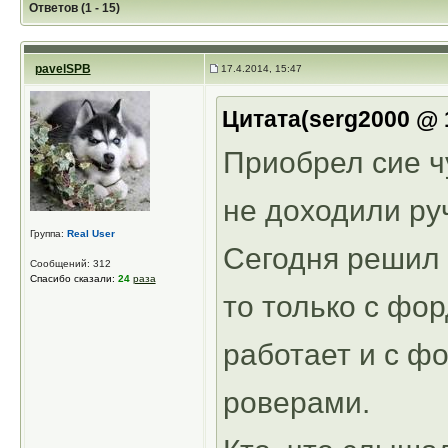
Ответов (1 - 15)
pavelSPB
17.4.2014, 15:47
Цитата(serg2000 @ 1
Приобрел сие чу
не доходили ру
Группа:
Real User
Сегодня решил 
Сообщений: 312
Спасибо сказали:
24
раза
то только с фор
работает и с ф
роверами.