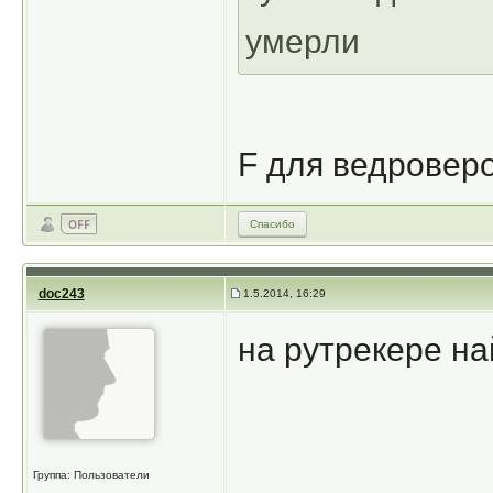
умерли
F для ведроверо
Спасибо
doc243
1.5.2014, 16:29
на рутрекере н
Группа: Пользователи