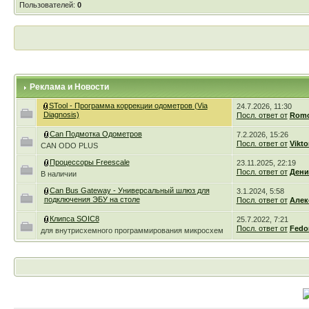
Пользователей:
0
Реклама и Новости
STool - Программа коррекции одометров (Via
24.7.2026, 11:30
Diagnosis)
Посл. ответ от
Romc
Can Подмотка Одометров
7.2.2026, 15:26
Посл. ответ от
Vikto
CAN ODO PLUS
Процессоры Freescale
23.11.2025, 22:19
Посл. ответ от
Дени
В наличии
Can Bus Gateway - Универсальный шлюз для
3.1.2024, 5:58
подключения ЭБУ на столе
Посл. ответ от
Алек
Клипса SOIC8
25.7.2022, 7:21
Посл. ответ от
Fedo
для внутрисхемного программирования микросхем