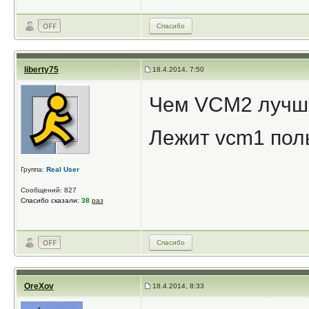
Спасибо
liberty75
18.4.2014, 7:50
Чем VCM2 лучш
Лежит vcm1 поль
Группа:
Real User
Сообщений: 827
Спасибо сказали:
38
раз
Спасибо
OreXov
18.4.2014, 8:33