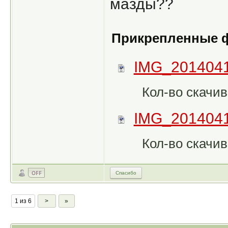
мазды??
Прикрепленные 
IMG_2014041
Кол-во скачив
IMG_2014041
Кол-во скачив
Спасибо
1 из 6
>
»