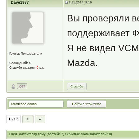
Dave1987
3.11.2014, 9:16
Вы проверяли в
поддерживает Фо
Я не видел VCM2
Группа: Пользователи
Mazda.
Сообщений: 6
Спасибо сказали:
0
раз
Спасибо
1 из 6
>
»
7
чел. читают эту тему (гостей: 7, скрытых пользователей: 0)