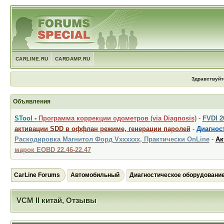
CARLINE.RU
CARDAMP.RU
Здравствуйт
Объявления
STool
-
Программа коррекции одометров (via Diagnosis)
-
FVDI 
активации SDD в оффлан режиме, генерации паролей
-
Диагност
Раскодировка Магнитол Форд Vxxxxxx, Практически OnLine
-
Ак
марок EOBD 22.46-22.47
CarLine Forums
Автомобильный
Диагностическое оборудовани
VCM II китай, Отзывы