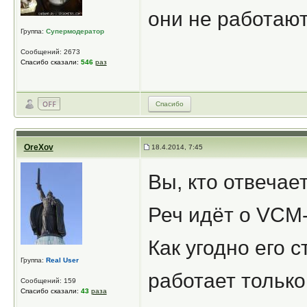
они не работаю
Группа:
Супермодератор
Сообщений: 2673
Спасибо сказали:
546
раз
Спасибо
OreXov
18.4.2014, 7:45
Вы, кто отвечае
Реч идёт о VCM-
Как угодно его с
Группа:
Real User
работает только
Сообщений: 159
Спасибо сказали:
43
раза