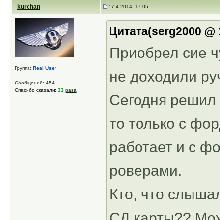
kurchan
17.4.2014, 17:05
Цитата(serg2000 @ 1
Приобрел сие чу
Группа:
Real User
не доходили ру
Сообщений: 454
Спасибо сказали:
33
раза
Сегодня решил 
то только с фор
работает и с ф
роверами.
Кто, что слыша
СД карты?? Мож