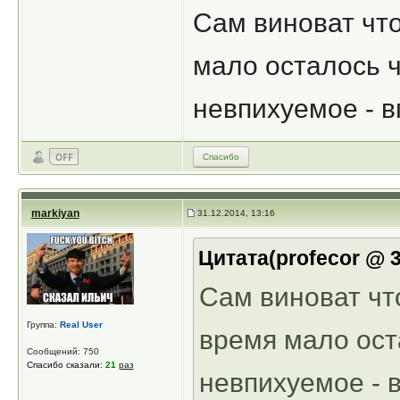
Сам виноват чт
мало осталось ч
невпихуемое - в
Спасибо
markiyan
31.12.2014, 13:16
Цитата(profecor @ 3
Сам виноват чт
Группа:
Real User
время мало ост
Сообщений: 750
Спасибо сказали:
21
раз
невпихуемое - в