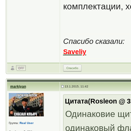
комплектации, х
Спасибо сказали:
Saveliy
Спасибо
markiyan
13.1.2015, 11:42
Цитата(Rosleon @ 31
Одинаковие щит
Группа:
Real User
одинаковый фл