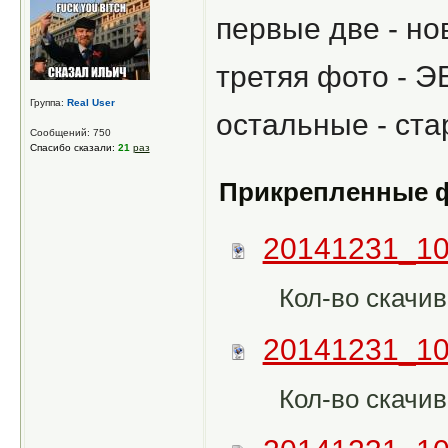
первые две - но
третяя фото - Э
Группа:
Real User
остальные - ста
Сообщений: 750
Спасибо сказали:
21
раз
Прикрепленные 
20141231_10
Кол-во скачив
20141231_10
Кол-во скачив