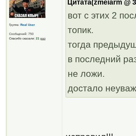
Цитата(zmeiarm @ 31
вот с этих 2 по
Группа:
Real User
топик.
Сообщений: 750
Спасибо сказали:
21
раз
тогда предыдущ
в последний ра
не ложи.
достало неуваж