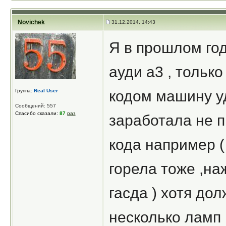
Novichek
31.12.2014, 14:43
Я в прошлом год
ауди а3 , тольк
Группа:
Real User
кодом машину у
Сообщений: 557
Спасибо сказали:
87
раз
заработала не 
кода например (
горела тоже ,н
гасда ) хотя до
несколько ламп 