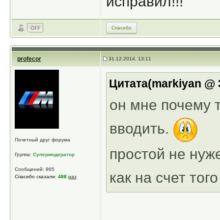
исправил!!!
Спасибо
profecor
31.12.2014, 13:11
Цитата(markiyan @ 3
он мне почему т
вводить.
Почетный друг форума
простой не нуж
Группа:
Супермодератор
Сообщений: 965
как на счет тог
Спасибо сказали:
488
раз