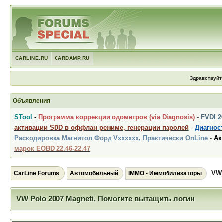
CARLINE.RU
CARDAMP.RU
Здравствуйт
Объявления
STool
-
Программа коррекции одометров (via Diagnosis)
-
FVDI 
активации SDD в оффлан режиме, генерации паролей
-
Диагност
Раскодировка Магнитол Форд Vxxxxxx, Практически OnLine
-
Ак
марок EOBD 22.46-22.47
VW 
CarLine Forums
Автомобильный
IMMO - Иммобилизаторы
VW Polo 2007 Magneti, Помогите вытащить логин