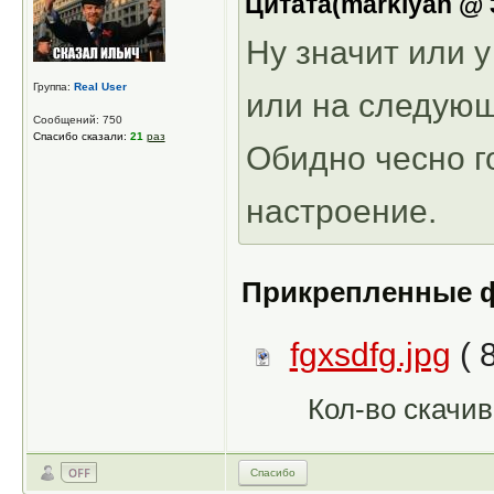
Цитата(markiyan @ 3
Ну значит или у 
Группа:
Real User
или на следующи
Сообщений: 750
Спасибо сказали:
21
раз
Обидно чесно го
настроение.
Прикрепленные 
fgxsdfg.jpg
( 
Кол-во скачив
Спасибо