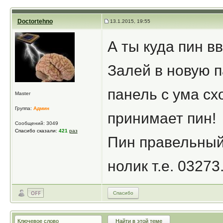
Doctortehno
13.1.2015, 19:55
А ты куда пин в
Залей в новую п
панель с ума сх
Master
Группа:
Админ
принимает пин!
Сообщений: 3049
Спасибо сказали:
421
раз
Пин правельный
нолик т.е. 03273
Спасибо