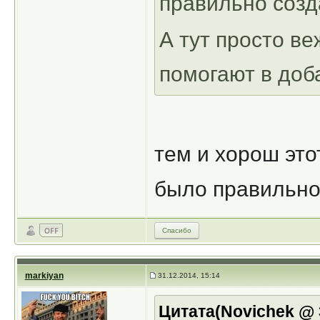
правильно созд
А тут просто в
помогают в доба
тем и хорош это
было правильн
Спасибо
markiyan
31.12.2014, 15:14
Цитата(Novichek @ 3