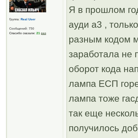
Я в прошлом го
Группа:
Real User
ауди а3 , тольк
Сообщений: 750
Спасибо сказали:
21
раз
разным кодом м
заработала не 
оборот кода на
лампа ЕСП горе
лампа тоже гасд
так еще несколь
получилось доб