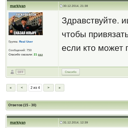
markiyan
30.12.2014, 21:38
Здравствуйте. и
чтобы привязать
Группа:
Real User
если кто может 
Сообщений: 750
Спасибо сказали:
21
раз
Спасибо
«
<
2 из 4
>
»
Ответов (15 - 30)
markiyan
31.12.2014, 12:39