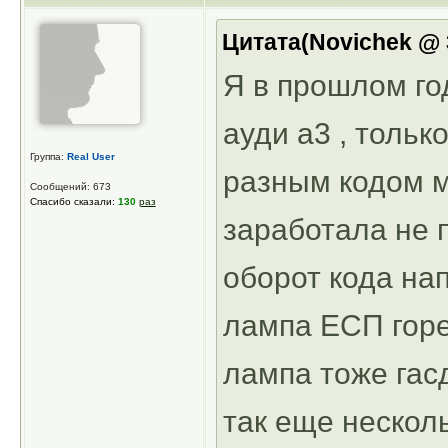
Цитата(Novichek @ 3
Я в прошлом го
ауди а3 , тольк
Группа:
Real User
разным кодом м
Сообщений: 673
Спасибо сказали:
130
раз
заработала не 
оборот кода на
лампа ЕСП горе
лампа тоже гасд
так еще несколь