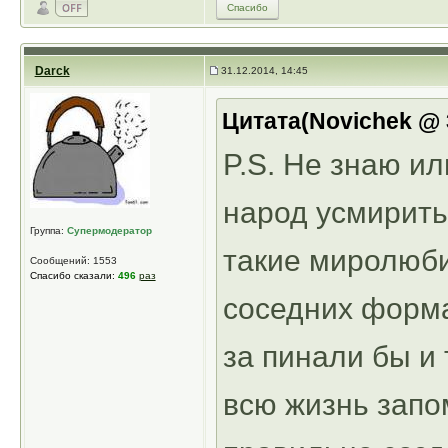
Спасибо
Darck
31.12.2014, 14:45
Цитата(Novichek @ 3
P.S. Не знаю и
народ усмирить
Группа:
Супермодератор
такие миролюби
Сообщений: 1553
Спасибо сказали:
496
раз
соседних форма
за пинали бы и 
всю жизнь запо