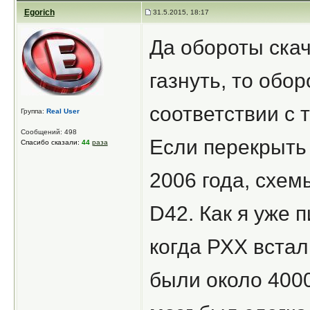
Egorich
31.5.2015, 18:17
Да обороты скач
газнуть, то обо
соответствии с 
Группа:
Real User
Сообщений: 498
Если перекрыть 
Спасибо сказали:
44
раза
2006 года, схемы
D42. Как я уже 
когда РХХ встал
были около 400