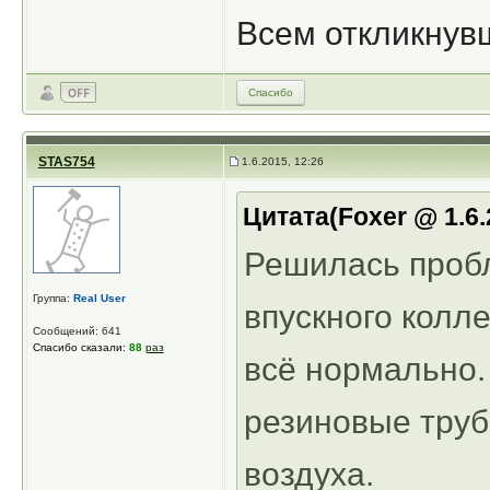
Всем откликнув
Спасибо
STAS754
1.6.2015, 12:26
Цитата(Foxer @ 1.6.
Решилась пробл
Группа:
Real User
впускного колле
Сообщений: 641
Спасибо сказали:
88
раз
всё нормально
резиновые труб
воздуха.