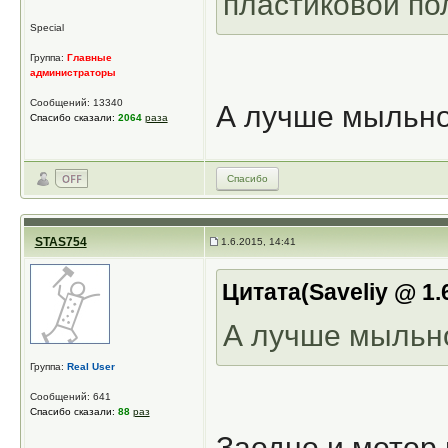
пластиковой по
Special
Группа:
Главные
администраторы
Сообщений: 13340
А лучше мыльно
Спасибо сказали:
2064
раза
Спасибо
STAS754
1.6.2015, 14:41
Цитата(Saveliy @ 1.
А лучше мыльно
Группа:
Real User
Сообщений: 641
Спасибо сказали:
88
раз
Заодно и мотор 