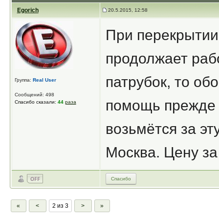
Egorich
20.5.2015, 12:58
При перекрытии 
продолжает раб
патрубок, то об
Группа:
Real User
Сообщений: 498
помощь прежде ч
Спасибо сказали:
44
раза
возьмётся за эт
Москва. Цену за
Спасибо
«
<
2 из 3
>
»