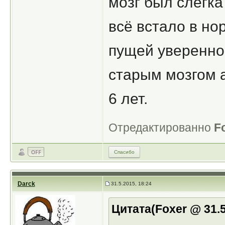
мозг был слегка
всё встало в но
пущей уверенно
старым мозгом а
6 лет.
Отредактированно
F
Спасибо
Darck
31.5.2015, 18:24
Цитата(Foxer @ 31.5