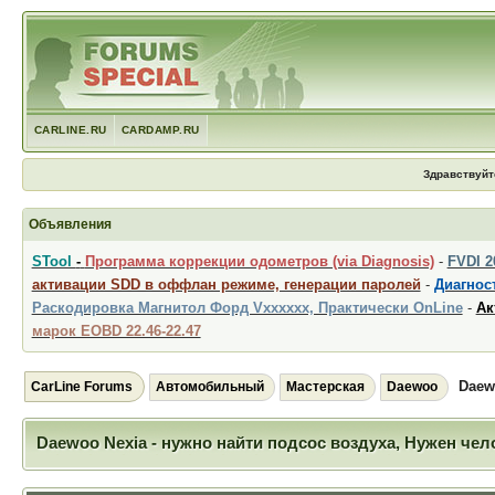
CARLINE.RU
CARDAMP.RU
Здравствуйт
Объявления
STool
-
Программа коррекции одометров (via Diagnosis)
-
FVDI 
активации SDD в оффлан режиме, генерации паролей
-
Диагност
Раскодировка Магнитол Форд Vxxxxxx, Практически OnLine
-
Ак
марок EOBD 22.46-22.47
Daew
CarLine Forums
Автомобильный
Мастерская
Daewoo
Daewoo Nexia - нужно найти подсос воздуха, Нужен че