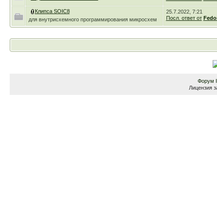
Клипса SOIC8
25.7.2022, 7:21
Посл. ответ от
Fedo
для внутрисхемного программирования микросхем
Форум
Лицензия з