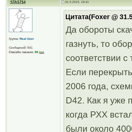
STAS754
31.5.2015, 19:41
Цитата(Foxer @ 31.5
Да обороты скач
Группа:
Real User
газнуть, то об
Сообщений: 641
Спасибо сказали:
88
раз
соответствии с 
Если перекрыть
2006 года, схем
D42. Как я уже 
когда РХХ вста
были около 400