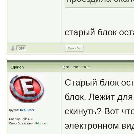
старый блок ос
Спасибо
Egorich
31.5.2015, 18:33
Старый блок ост
блок. Лежит для
скинуть? Вот что
Группа:
Real User
Сообщений: 498
электронном ви
Спасибо сказали:
44
раза