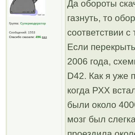
Да обороты скач
газнуть, то об
Группа:
Супермодератор
соответствии с 
Сообщений: 1553
Спасибо сказали:
496
раз
Если перекрыть
2006 года, схем
D42. Как я уже 
когда РХХ вста
были около 400
мозг был слегк
проездила около