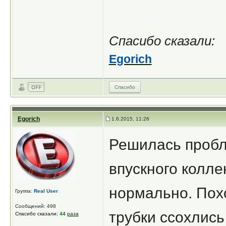
Спасибо сказали:
Egorich
Спасибо
Egorich
1.6.2015, 11:26
Решилась пробл
впускного колле
нормально. Пох
Группа:
Real User
Сообщений: 498
трубки ссохлись
Спасибо сказали:
44
раза