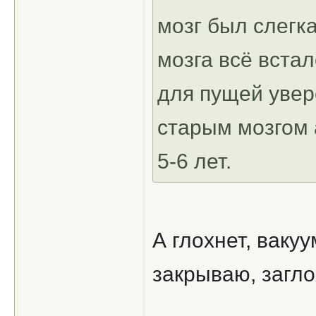
мозг был слегк
мозга всё встал
для пущей увер
старым мозгом 
5-6 лет.
А глохнет, ваку
закрываю, загло