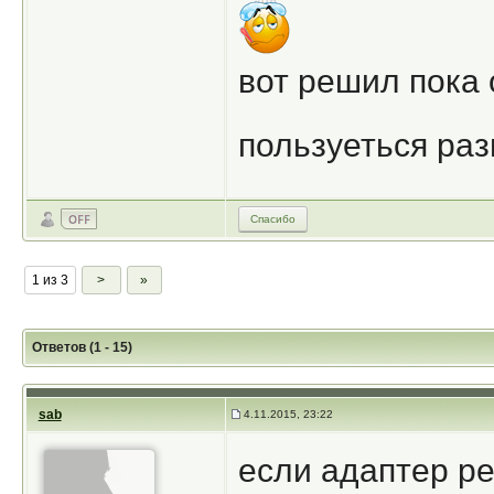
вот решил пока 
пользуеться ра
Спасибо
1 из 3
>
»
Ответов (1 - 15)
sab
4.11.2015, 23:22
если адаптер рев