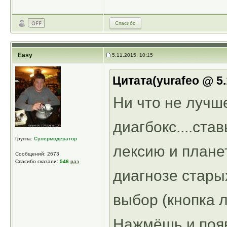
Спасибо
Easy
5.11.2015, 10:15
Цитата(yurafeo @ 5.
Ни что не лучше
диагбокс....ста
Группа:
Супермодератор
лексию и планет
Сообщений: 2673
Спасибо сказали:
546
раз
диагнозе стары
выбор (кнопка л
Нажмёшь и появ