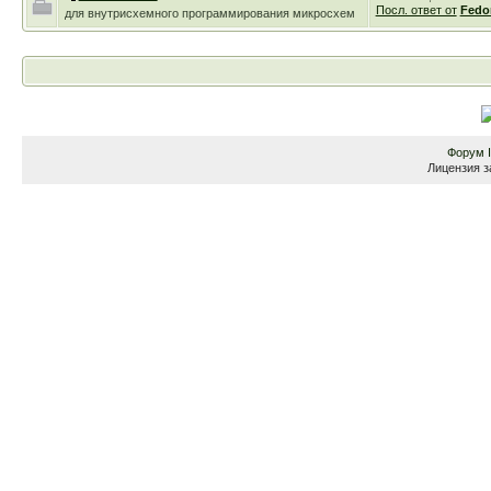
Посл. ответ от
Fedo
для внутрисхемного программирования микросхем
Форум
Лицензия з