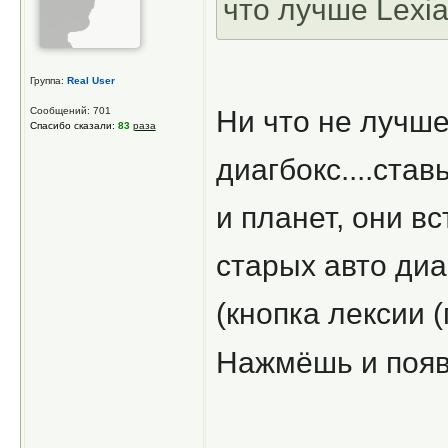
что лучше Lexi
Группа:
Real User
Сообщений: 701
Ни что не лучше,
Спасибо сказали:
83
раза
диагбокс....став
и планет, они в
старых авто ди
(кнопка лексии 
Нажмёшь и появ