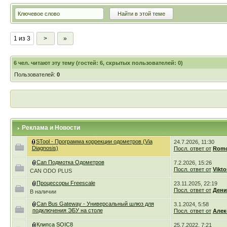
1 из 3
>
»
6
чел. читают эту тему (гостей: 6, скрытых пользователей: 0)
Пользователей:
0
Реклама и Новости
STool - Программа коррекции одометров (Via
24.7.2026, 11:30
Diagnosis)
Посл. ответ от
Romc
Can Подмотка Одометров
7.2.2026, 15:26
Посл. ответ от
Vikto
CAN ODO PLUS
Процессоры Freescale
23.11.2025, 22:19
Посл. ответ от
Дени
В наличии
Can Bus Gateway - Универсальный шлюз для
3.1.2024, 5:58
подключения ЭБУ на столе
Посл. ответ от
Алек
Клипса SOIC8
25.7.2022, 7:21