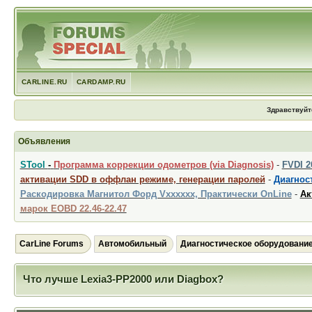
CARLINE.RU
CARDAMP.RU
Здравствуйт
Объявления
STool
-
Программа коррекции одометров (via Diagnosis)
-
FVDI 
активации SDD в оффлан режиме, генерации паролей
-
Диагност
Раскодировка Магнитол Форд Vxxxxxx, Практически OnLine
-
Ак
марок EOBD 22.46-22.47
CarLine Forums
Автомобильный
Диагностическое оборудовани
Что лучше Lexia3-PP2000 или Diagbox?