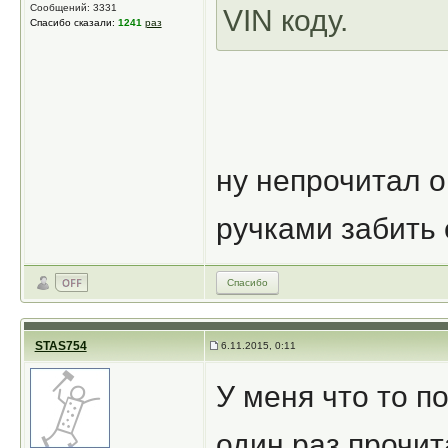
Сообщений: 3331
VIN коду.
Спасибо сказали:
1241
раз
ну непрочитал о
ручками забить е
Спасибо
STAS754
6.11.2015, 0:11
У меня что то п
один раз прочит