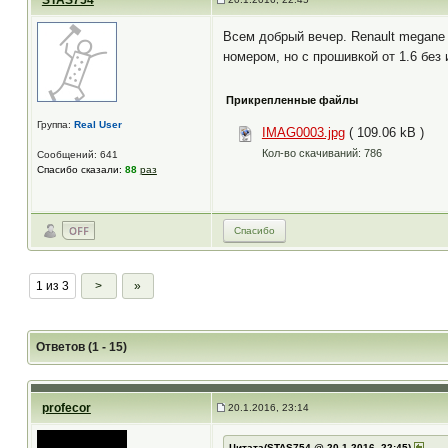
STAS754
Всем добрый вечер. Renault megane 
номером, но с прошивкой от 1.6 без
Прикрепленные файлы
Группа:
Real User
IMAG0003.jpg
( 109.06 kB )
Кол-во скачиваний: 786
Сообщений: 641
Спасибо сказали:
88
раз
Спасибо
1 из 3
>
»
Ответов (1 - 15)
profecor
20.1.2016, 23:14
Цитата(STAS754 @ 20.1.2016, 22:45)