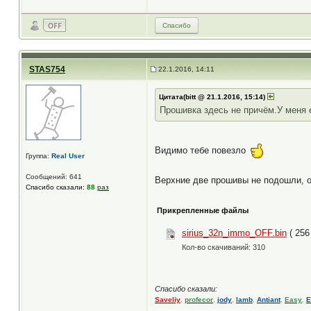
Спасибо
STAS754
22.1.2016, 14:11
Цитата(bitt @ 21.1.2016, 15:14)
Прошивка здесь не причём.У меня е
Видимо тебе повезло
Группа:
Real User
Сообщений: 641
Верхние две прошивы не подошли, о
Спасибо сказали:
88
раз
Прикрепленные файлы
sirius_32n_immo_OFF.bin
( 256
Кол-во скачиваний: 310
Спасибо сказали:
Saveliy
,
profecor
,
jody
,
lamb
,
Antiant
,
Easy
,
E