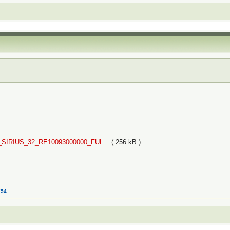
IRIUS_32_RE10093000000_FUL...
( 256 kB )
754