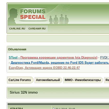
CARLINE.RU
CARDAMP.RU
Объявления
STool
-
Программа коррекции одометров (via Diagnosis)
-
FVDI
-
Диагностика Ford/Mazda, решение по Ford IDS Будет работать
EasyDiag, Активация марок EOBD 22.46-22.47
CarLine Forums
Автомобильный
IMMO - Иммобилизаторы
Re
Sirius 32N immo
20.1.2016, 22:45