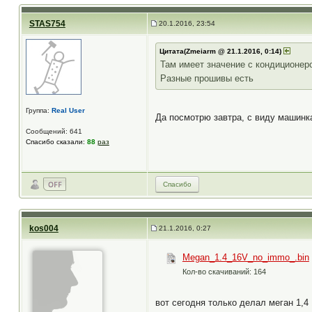
STAS754
20.1.2016, 23:54
Цитата(Zmeiarm @ 21.1.2016, 0:14)
Там имеет значение с кондиционеро
Разные прошивы есть
Группа:
Real User
Да посмотрю завтра, с виду машинк
Сообщений: 641
Спасибо сказали:
88
раз
Спасибо
kos004
21.1.2016, 0:27
Megan_1.4_16V_no_immo_.bin
Кол-во скачиваний: 164
вот сегодня только делал меган 1,4