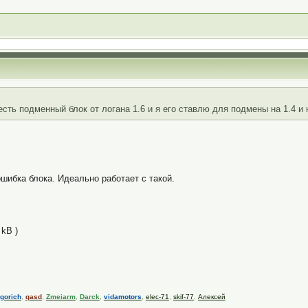
сть подменный блок от логана 1.6 и я его ставлю для подмены на 1.4 и н
шибка блока. Идеально работает с такой.
 kB )
gorich
,
qasd
,
Zmeiarm
,
Darck
,
vidamotors
,
elec-71
,
skif-77
,
Алексей