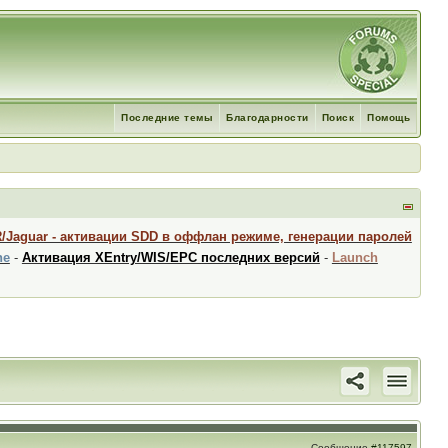
Последние темы
Благодарности
Поиск
Помощь
R/Jaguar - активации SDD в оффлан режиме, генерации паролей
ne
-
Активация XEntry/WIS/EPC последних версий
-
Launch
Сообщение
#117597