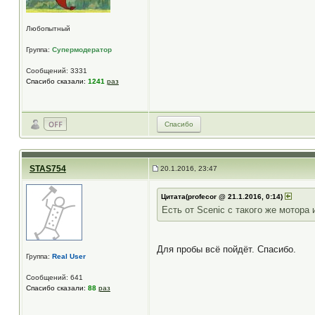
Любопытный
Группа:
Супермодератор
Сообщений: 3331
Спасибо сказали:
1241
раз
Спасибо
STAS754
20.1.2016, 23:47
Цитата(profecor @ 21.1.2016, 0:14)
Есть от Scenic с такого же мотора
Для пробы всё пойдёт. Спасибо.
Группа:
Real User
Сообщений: 641
Спасибо сказали:
88
раз