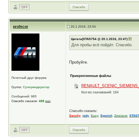
Спасибо
profecor
20.1.2016, 23:54
Цитата(STAS754 @ 20.1.2016, 23:47)
Для пробы всё пойдёт. Спасибо.
Пробуйте.
Прикрепленные файлы
Почетный друг форума
RENAULT_SCENIC_SIEMENS_S
Группа:
Супермодератор
Кол-во скачиваний: 164
Сообщений: 965
Спасибо сказали:
488
раз
Спасибо сказали:
Saveliy
,
jody
,
Easy
,
Egorich
,
Zmeiarm
,
STAS
Спасибо