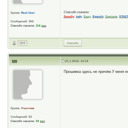
Спасибо сказали:
Группа:
Real User
Saveliy
,
jody
,
Easy
,
Egorich
,
Zmeiarm
,
STAS
Сообщений: 366
Спасибо сказали:
116
раз
Спасибо
bitt
21.1.2016, 14:14
Прошивка здесь не причём.У меня ес
Группа:
Участник
Сообщений: 83
Спасибо сказали:
20
раз