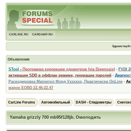
CARLINE.RU
CARDAMP.RU
Здравствуйт
Объявления
STool
-
Программа коррекции одометров (via Diagnosis)
-
FVDI 
активации SDD в оффлан режиме, генерации паролей
-
Диагност
Раскодировка Магнитол Форд Vxxxxxx, Практически OnLine
-
Ак
марок EOBD 22.46-22.47
CarLine Forums
Автомобильный
DASH - Спидометры
Снегохо
Yamaha grizzly 700 mb95f128jb, Омолодить