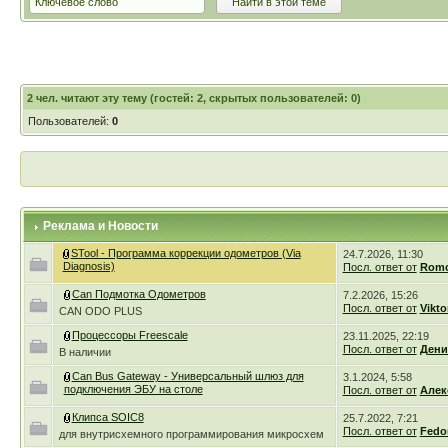
2
чел. читают эту тему (гостей: 2, скрытых пользователей: 0)
Пользователей:
0
Реклама и Новости
STool - Программа коррекции одометров (Via
24.7.2026, 11:30
Diagnosis)
Посл. ответ от
Romc
Can Подмотка Одометров
7.2.2026, 15:26
Посл. ответ от
Vikto
CAN ODO PLUS
Процессоры Freescale
23.11.2025, 22:19
Посл. ответ от
Дени
В наличии
Can Bus Gateway - Универсальный шлюз для
3.1.2024, 5:58
подключения ЭБУ на столе
Посл. ответ от
Алек
Клипса SOIC8
25.7.2022, 7:21
Посл. ответ от
Fedo
для внутрисхемного программирования микросхем