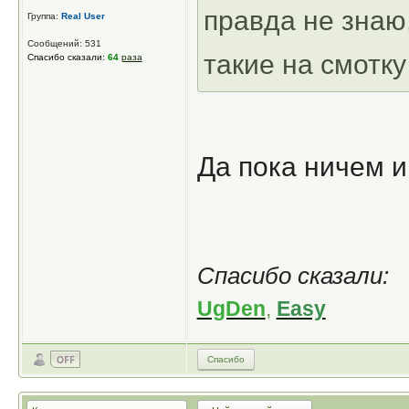
правда не знаю
Группа:
Real User
Сообщений: 531
такие на смотк
Спасибо сказали:
64
раза
Да пока ничем и
Спасибо сказали:
UgDen
,
Easy
Спасибо