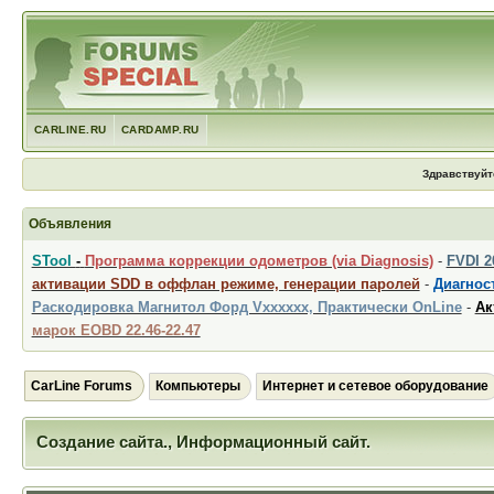
CARLINE.RU
CARDAMP.RU
Здравствуйт
Объявления
STool
-
Программа коррекции одометров (via Diagnosis)
-
FVDI 
активации SDD в оффлан режиме, генерации паролей
-
Диагност
Раскодировка Магнитол Форд Vxxxxxx, Практически OnLine
-
Ак
марок EOBD 22.46-22.47
CarLine Forums
Компьютеры
Интернет и сетевое оборудование
Создание сайта., Информационный сайт.