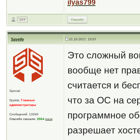
ilyas799
Спасибо
Saveliy
21.10.2017, 15:07
Это сложный во
вообще нет прав
считается и бес
Special
что за ОС на се
Группа:
Главные
администраторы
программное об
Сообщений: 13340
Спасибо сказали:
2064
раза
разрешает хосте