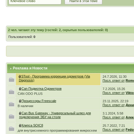
2
чел. читают эту тему (гостей: 2, скрытых пользователей: 0)
Пользователей:
0
Реклама и Новости
STool - Программа коррекции одометров (Via
24.7.2026, 11:30
Diagnosis)
Посл. ответ от
Romc
Can Подмотка Одометров
7.2.2026, 15:26
Посл. ответ от
Vikto
CAN ODO PLUS
Процессоры Freescale
23.11.2025, 22:19
Посл. ответ от
Дени
В наличии
Can Bus Gateway - Универсальный шлюз для
3.1.2024, 5:58
подключения ЭБУ на столе
Посл. ответ от
Алек
Клипса SOIC8
25.7.2022, 7:21
Посл. ответ от
Fedo
для внутрисхемного программирования микросхем