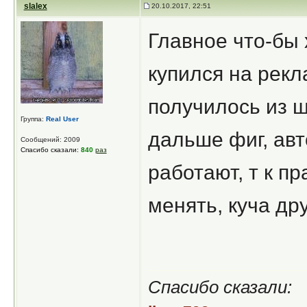
slalex
20.10.2017, 22:51
Главное что-бы 
купился на рекла
получилось из ш
Группа:
Real User
дальше фиг, ав
Сообщений: 2009
Спасибо сказали:
840
раз
работают, т к п
менять, куча др
Спасибо сказали: