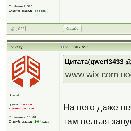
Сообщений: 308
Спасибо сказали:
43
раза
Спасибо
Saveliy
23.10.2017, 5:28
Цитата(qwert3433 @ 
www.wix.com по
Special
Группа:
Главные
На него даже не
администраторы
Сообщений: 13340
там нельзя запус
Спасибо сказали:
2064
раза