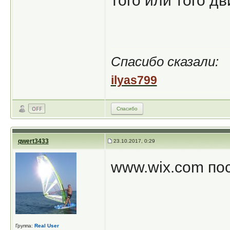
того или того дв
Спасибо сказали:
ilyas799
Спасибо
qwert3433
23.10.2017, 0:29
www.wix.com по
Группа:
Real User