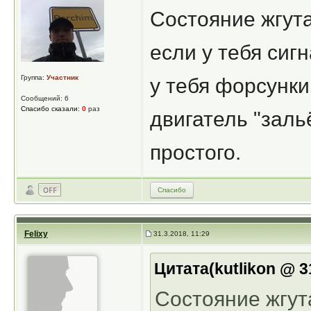
Состояние жгута
если у тебя сиг
Группа:
Участник
у тебя форсунки
Сообщений: 6
Спасибо сказали:
0
раз
двигатель "заль
простого.
Спасибо
Felixy
31.3.2018, 11:29
Цитата(kutlikon @ 3
Состояние жгут