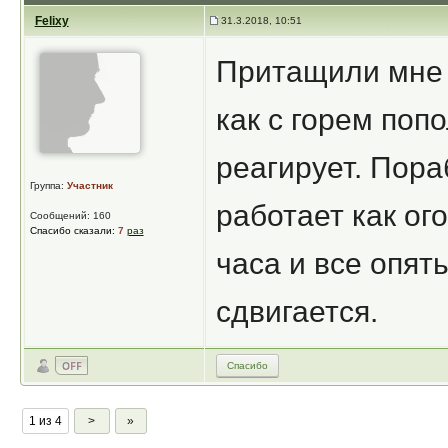
Felixy
31.3.2018, 10:51
Притащили мне в
как с горем поп
реагирует. Пора
Группа:
Участник
работает как ог
Сообщений: 160
Спасибо сказали:
7
раз
часа и все опять
сдвигается.
Спасибо
1 из 4
>
»