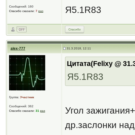
Сообщений: 160
Я5.1R83
Спасибо сказали:
7
раз
Спасибо
alex-777
31.3.2018, 12:11
Цитата(Felixy @ 31.
Я5.1R83
Группа:
Участник
Сообщений: 362
Угол зажигания
Спасибо сказали:
31
раз
др.заслонки над