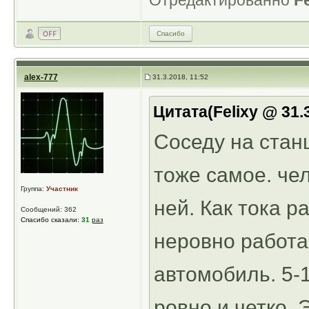
Отредактированно
Fe
Спасибо
alex-777
31.3.2018, 11:52
Цитата(Felixy @ 31.
Соседу на стан
тоже самое. че
Группа:
Участник
ней. Как тока р
Сообщений: 362
Спасибо сказали:
31
раз
неровно работае
автомобиль. 5-
ровно и четко. 