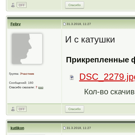
Спасибо
Felixy
31.3.2018, 11:27
И с катушки
Прикрепленные 
DSC_2279.jp
Группа:
Участник
Сообщений: 160
Спасибо сказали:
7
раз
Кол-во скачив
Спасибо
kutlikon
31.3.2018, 11:27