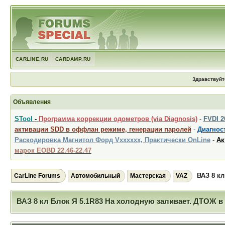
CARLINE.RU
CARDAMP.RU
Здравствуйт
Объявления
STool
-
Программа коррекции одометров (via Diagnosis)
-
FVDI 
активации SDD в оффлан режиме, генерации паролей
-
Диагност
Раскодировка Магнитол Форд Vxxxxxx, Практически OnLine
-
Ак
марок EOBD 22.46-22.47
ВАЗ 8 кл
CarLine Forums
Автомобильный
Мастерская
VAZ
ВАЗ 8 кл Блок Я 5.1R83 На холодную заливает. ДТОЖ в 