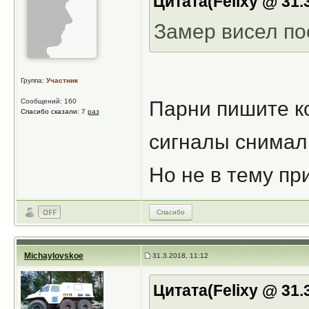
Цитата(Felixy @ 31.
Замер висел пос
Группа:
Участник
Сообщений: 160
Парни пишите ко
Спасибо сказали:
7
раз
сигналы снимали
Но не в тему пр
Спасибо
Michaylovskoe
31.3.2018, 11:12
Цитата(Felixy @ 31.