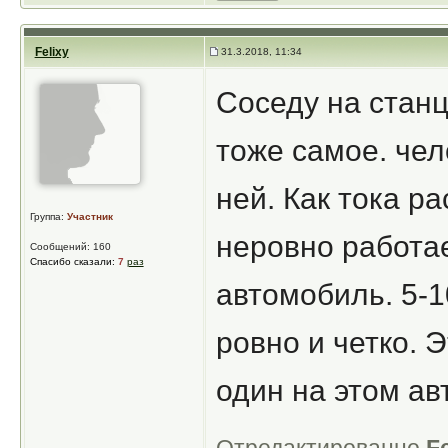
Felixy
31.3.2018, 11:34
Соседу на стан
тоже самое. чел
ней. Как тока р
Группа:
Участник
неровно работае
Сообщений: 160
Спасибо сказали:
7
раз
автомобиль. 5-1
ровно и четко. Э
один на этом ав