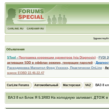
CARLINE.RU
CARDAMP.RU
Здравствуйт
Объявления
STool
-
Программа коррекции одометров (via Diagnosis)
-
FVDI 
активации SDD в оффлан режиме, генерации паролей
-
Диагност
Раскодировка Магнитол Форд Vxxxxxx, Практически OnLine
-
Ак
марок EOBD 22.46-22.47
ВАЗ 8 кл
CarLine Forums
Автомобильный
Мастерская
VAZ
ВАЗ 8 кл Блок Я 5.1R83 На холодную заливает. ДТОЖ в 