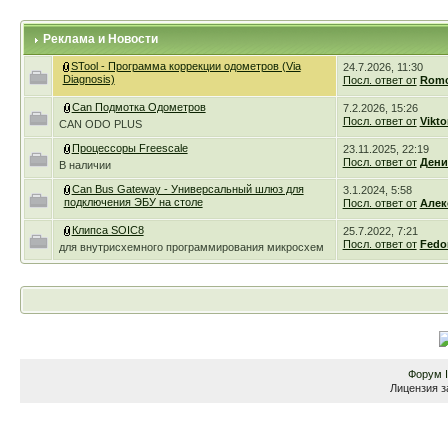
Реклама и Новости
STool - Программа коррекции одометров (Via
24.7.2026, 11:30
Diagnosis)
Посл. ответ от
Romc
Can Подмотка Одометров
7.2.2026, 15:26
Посл. ответ от
Vikto
CAN ODO PLUS
Процессоры Freescale
23.11.2025, 22:19
Посл. ответ от
Дени
В наличии
Can Bus Gateway - Универсальный шлюз для
3.1.2024, 5:58
подключения ЭБУ на столе
Посл. ответ от
Алек
Клипса SOIC8
25.7.2022, 7:21
Посл. ответ от
Fedo
для внутрисхемного программирования микросхем
Форум
Лицензия з