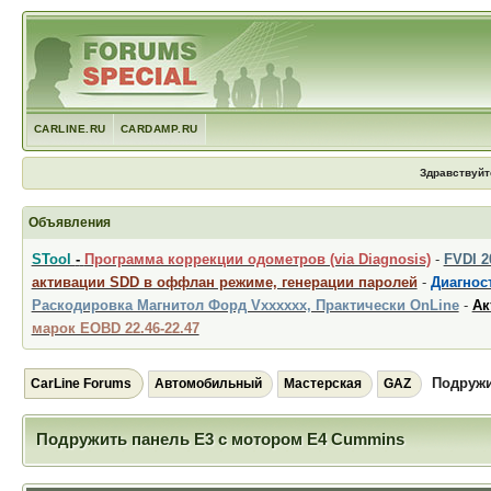
CARLINE.RU
CARDAMP.RU
Здравствуйт
Объявления
STool
-
Программа коррекции одометров (via Diagnosis)
-
FVDI 
активации SDD в оффлан режиме, генерации паролей
-
Диагност
Раскодировка Магнитол Форд Vxxxxxx, Практически OnLine
-
Ак
марок EOBD 22.46-22.47
Подружи
CarLine Forums
Автомобильный
Мастерская
GAZ
Подружить панель Е3 с мотором Е4 Cummins