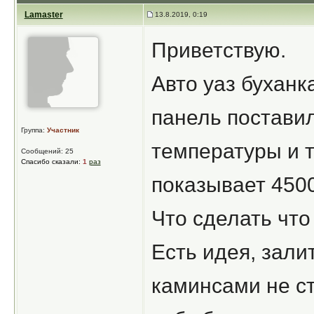
Lamaster
13.8.2019, 0:19
Приветствую.
Авто уаз буханк
панель поставил
Группа:
Участник
температуры и т
Сообщений: 25
Спасибо сказали:
1
раз
показывает 4500
Что сделать чт
Есть идея, залит
каминсами не ст