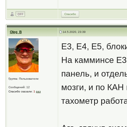
Спасибо
Oleg_B
14.5.2020, 23:39
Е3, Е4, Е5, бло
На камминсе Е3
панель, и отдел
Группа: Пользователи
мозги, и по КАН
Сообщений: 12
Спасибо сказали:
1
раз
тахометр работа