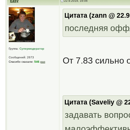
Easy
22.9.2019, 16:06
Цитата (zann @ 22.9
последняя офф
Группа:
Супермодератор
Сообщений: 2673
От 7.83 сильно 
Спасибо сказали:
546
раз
Цитата (Saveliy @ 2
задавать вопро
малоэффективн