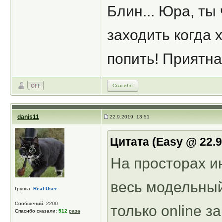
Блин... Юра, ты
заходить когда 
попить! Приятна
Спасибо
danis11
22.9.2019, 13:51
Цитата (Easy @ 22.
На просторах и
весь модельный
Группа:
Real User
Сообщений: 2200
только online з
Спасибо сказали:
512
раза