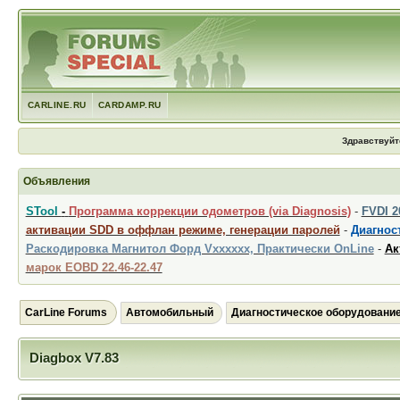
CARLINE.RU
CARDAMP.RU
Здравствуйт
Объявления
STool
-
Программа коррекции одометров (via Diagnosis)
-
FVDI 
активации SDD в оффлан режиме, генерации паролей
-
Диагност
Раскодировка Магнитол Форд Vxxxxxx, Практически OnLine
-
Ак
марок EOBD 22.46-22.47
CarLine Forums
Автомобильный
Диагностическое оборудовани
Diagbox V7.83