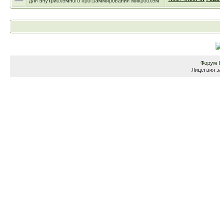
для внутрисхемного программирования микросхем
Форум
Лицензия з