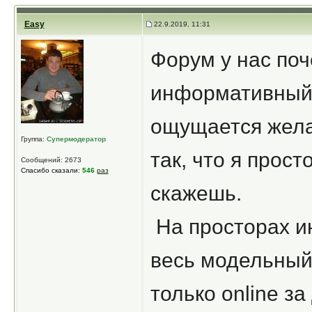
Easy
22.9.2019, 11:31
Форум у нас поч
информативный 
ощущается жела
Группа:
Супермодератор
так, что я прост
Сообщений: 2673
Спасибо сказали:
546
раз
скажешь.
На просторах и
весь модельный
только online за