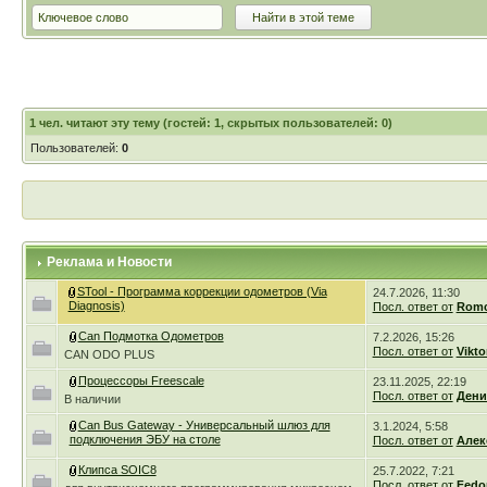
1
чел. читают эту тему (гостей: 1, скрытых пользователей: 0)
Пользователей:
0
Реклама и Новости
STool - Программа коррекции одометров (Via
24.7.2026, 11:30
Diagnosis)
Посл. ответ от
Romc
Can Подмотка Одометров
7.2.2026, 15:26
Посл. ответ от
Vikto
CAN ODO PLUS
Процессоры Freescale
23.11.2025, 22:19
Посл. ответ от
Дени
В наличии
Can Bus Gateway - Универсальный шлюз для
3.1.2024, 5:58
подключения ЭБУ на столе
Посл. ответ от
Алек
Клипса SOIC8
25.7.2022, 7:21
Посл. ответ от
Fedo