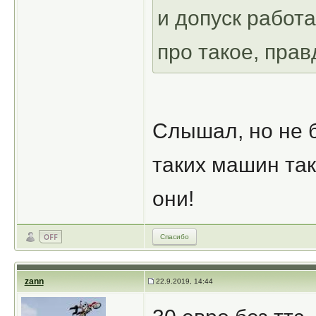
и допуск работ
про такое, прав
Слышал, но не б
таких машин так
они!
Спасибо
zann
22.9.2019, 14:44