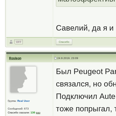
Савелий, да я и 
Спасибо
Rosleon
24.9.2019, 23:09
Был Peugeot Par
связался, но об
Подключил Autel
Группа:
Real User
тоже попрыгал, 
Сообщений: 673
Спасибо сказали:
130
раз