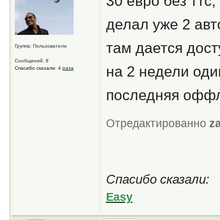
30 евро без ттс,
делал уже 2 авт
там дается дост
Группа: Пользователи
Сообщений: 8
на 2 недели оди
Спасибо сказали:
4
раза
последняя оффл
Отредактированно
z
Спасибо сказали:
Easy