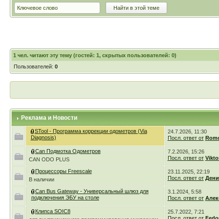
1
чел. читают эту тему (гостей: 1, скрытых пользователей: 0)
Пользователей:
0
Реклама и Новости
STool - Программа коррекции одометров (Via
24.7.2026, 11:30
Diagnosis)
Посл. ответ от
Romc
Can Подмотка Одометров
7.2.2026, 15:26
Посл. ответ от
Vikto
CAN ODO PLUS
Процессоры Freescale
23.11.2025, 22:19
Посл. ответ от
Дени
В наличии
Can Bus Gateway - Универсальный шлюз для
3.1.2024, 5:58
подключения ЭБУ на столе
Посл. ответ от
Алек
Клипса SOIC8
25.7.2022, 7:21
Посл. ответ от
Fedo