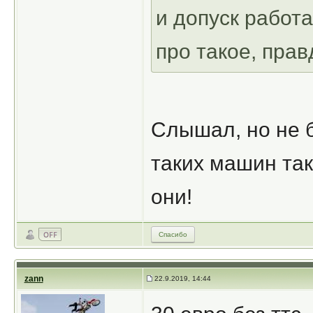
и допуск работ
про такое, прав
Слышал, но не б
таких машин так
они!
Спасибо
zann
22.9.2019, 14:44