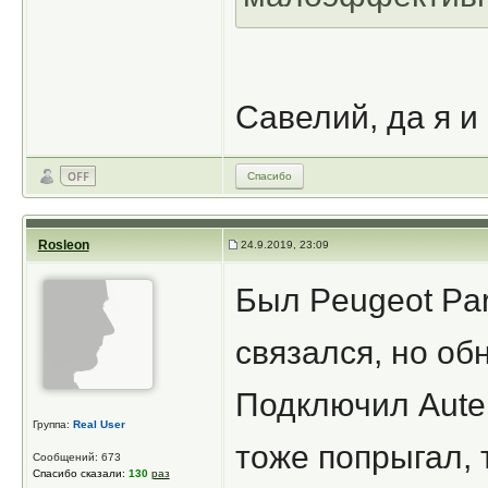
Савелий, да я и 
Спасибо
Rosleon
24.9.2019, 23:09
Был Peugeot Par
связался, но об
Подключил Autel
Группа:
Real User
тоже попрыгал, 
Сообщений: 673
Спасибо сказали:
130
раз