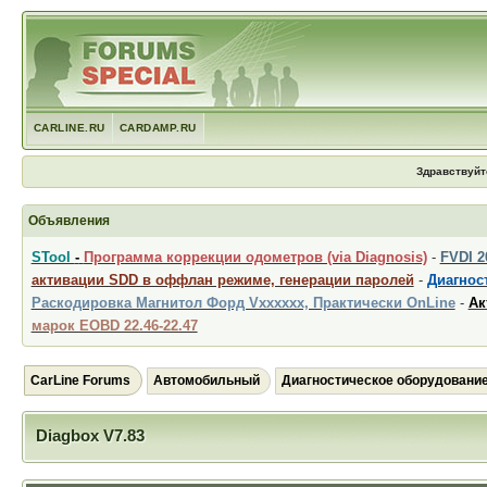
CARLINE.RU
CARDAMP.RU
Здравствуйт
Объявления
STool
-
Программа коррекции одометров (via Diagnosis)
-
FVDI 
активации SDD в оффлан режиме, генерации паролей
-
Диагност
Раскодировка Магнитол Форд Vxxxxxx, Практически OnLine
-
Ак
марок EOBD 22.46-22.47
CarLine Forums
Автомобильный
Диагностическое оборудовани
Diagbox V7.83