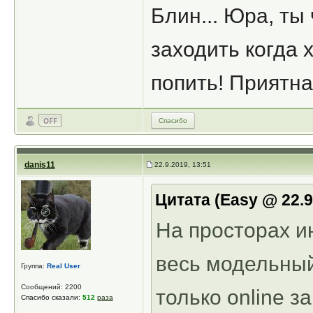
Блин... Юра, ты
заходить когда 
попить! Приятна
Спасибо
danis11
22.9.2019, 13:51
Цитата (Easy @ 22.
На просторах и
весь модельный
Группа:
Real User
Сообщений: 2200
только online з
Спасибо сказали:
512
раза