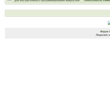
для внутрисхемного программирования микросхем
Форум
Лицензия з