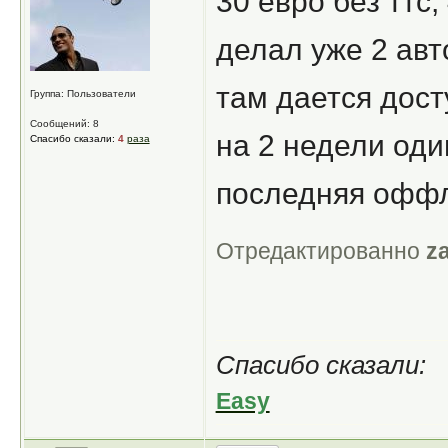
30 евро без ттс,
делал уже 2 авт
там дается дост
Группа: Пользователи
Сообщений: 8
на 2 недели оди
Спасибо сказали:
4
раза
последняя оффл
Отредактированно
z
Спасибо сказали:
Easy