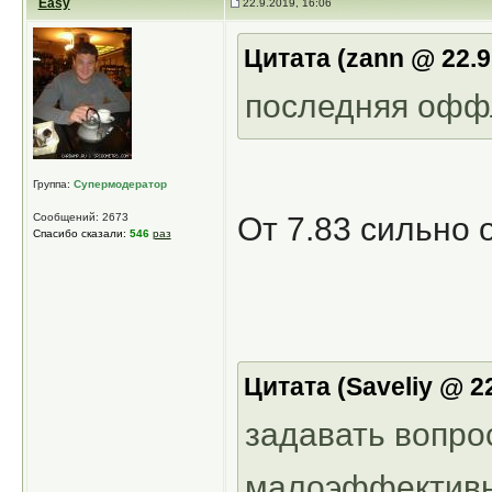
Easy
22.9.2019, 16:06
Цитата (zann @ 22.9
последняя офф
Группа:
Супермодератор
Сообщений: 2673
От 7.83 сильно 
Спасибо сказали:
546
раз
Цитата (Saveliy @ 2
задавать вопро
малоэффективн