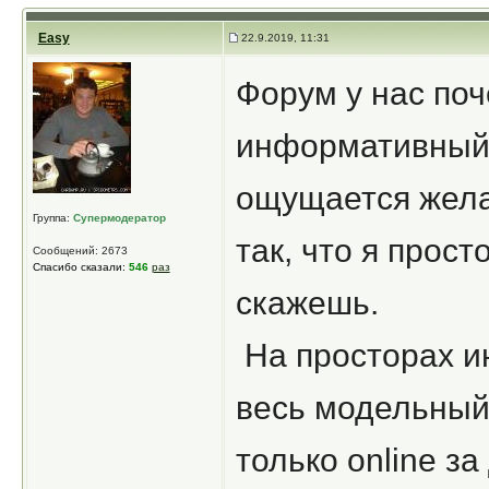
Easy
22.9.2019, 11:31
Форум у нас поч
информативный 
ощущается жела
Группа:
Супермодератор
так, что я прост
Сообщений: 2673
Спасибо сказали:
546
раз
скажешь.
На просторах и
весь модельный
только online за