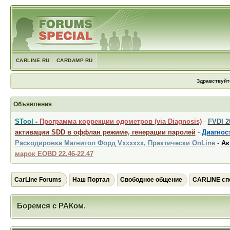
CARLINE.RU
CARDAMP.RU
Здравствуйт
Объявления
STool
-
Программа коррекции одометров (via Diagnosis)
-
FVDI 
активации SDD в оффлан режиме, генерации паролей
-
Диагност
Раскодировка Магнитол Форд Vxxxxxx, Практически OnLine
-
Ак
марок EOBD 22.46-22.47
CarLine Forums
Наш Портал
Свободное общение
CARLINE сп
Боремся с РАКом.