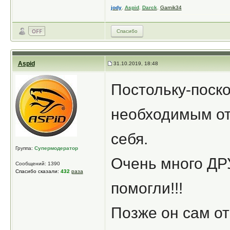
jody
,
Aspid
,
Darck
,
Garnik34
Спасибо
Aspid
31.10.2019, 18:48
Постольку-поско
необходимым от
себя.
Группа:
Супермодератор
Очень много ДР
Сообщений: 1390
Спасибо сказали:
432
раза
помогли!!!
Позже он сам от