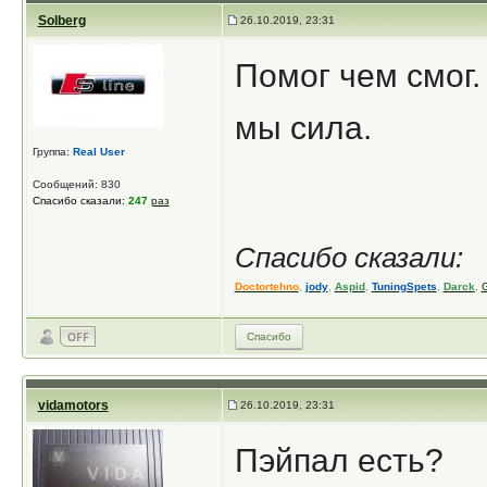
Solberg
26.10.2019, 23:31
Помог чем смог.
мы сила.
Группа:
Real User
Сообщений: 830
Спасибо сказали:
247
раз
Спасибо сказали:
Doctortehno
,
jody
,
Aspid
,
TuningSpets
,
Darck
,
G
Спасибо
vidamotors
26.10.2019, 23:31
Пэйпал есть?