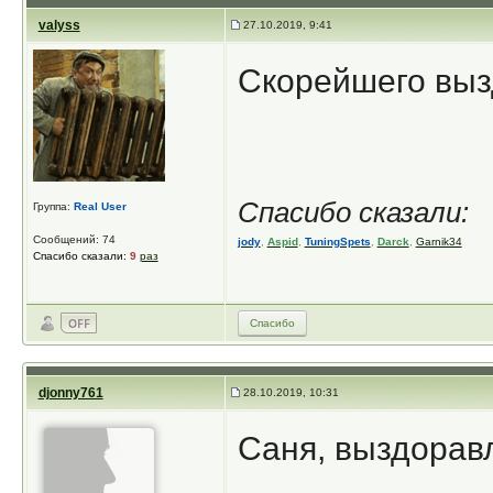
valyss
27.10.2019, 9:41
Скорейшего выз
Спасибо сказали:
Группа:
Real User
Сообщений: 74
jody
,
Aspid
,
TuningSpets
,
Darck
,
Garnik34
Спасибо сказали:
9
раз
Спасибо
djonny761
28.10.2019, 10:31
Саня, выздоравл