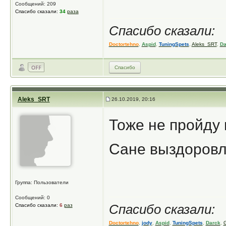
Сообщений: 209
Спасибо сказали:
34
раза
Спасибо сказали:
Doctortehno
,
Aspid
,
TuningSpets
,
Aleks_SRT
,
Da
Спасибо
Aleks_SRT
26.10.2019, 20:16
Тоже не пройду
Сане выздоровле
Группа: Пользователи
Сообщений: 0
Спасибо сказали:
6
раз
Спасибо сказали:
Doctortehno
,
jody
,
Aspid
,
TuningSpets
,
Darck
,
G