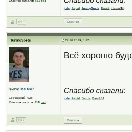
Спасибо сказали:
Спасибо сказали:
421
раз
jody
,
Aspid
,
TuningSpets
,
Darck
,
Garnik34
Спасибо
TuningSpets
27.10.2019, 6:12
Всё хорошо буде
Спасибо сказали:
Группа:
Real User
Сообщений: 926
jody
,
Aspid
,
Darck
,
Garnik34
Спасибо сказали:
116
раз
Спасибо