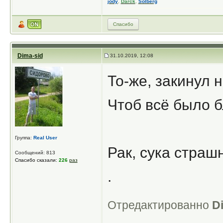
jody
,
Darck
,
Solberg
Спасибо
Dima-sid
31.10.2019, 12:08
То-же, закинул 
Чтоб всё было б
Группа:
Real User
Рак, сука страш
Сообщений: 813
Спасибо сказали:
226
раз
.
Отредактированно
D