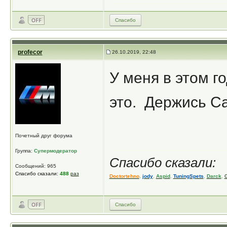
Спасибо
profecor
26.10.2019, 22:48
У меня в этом г
это. Держись Са
Почетный друг форума
Группа:
Супермодератор
Спасибо сказали:
Сообщений: 965
Спасибо сказали:
488
раз
Doctortehno
,
jody
,
Aspid
,
TuningSpets
,
Darck
,
G
Спасибо