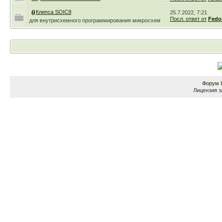
Клипса SOIC8
25.7.2022, 7:21
Посл. ответ от
Fedo
для внутрисхемного программирования микросхем
Форум
Лицензия з