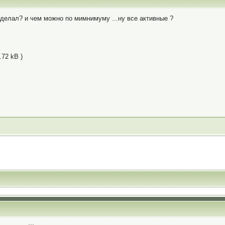
елал? и чем можно по мимнимуму ...ну все активные ?
.72 kB )