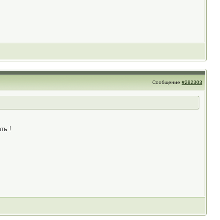
Сообщение
#282303
ть !