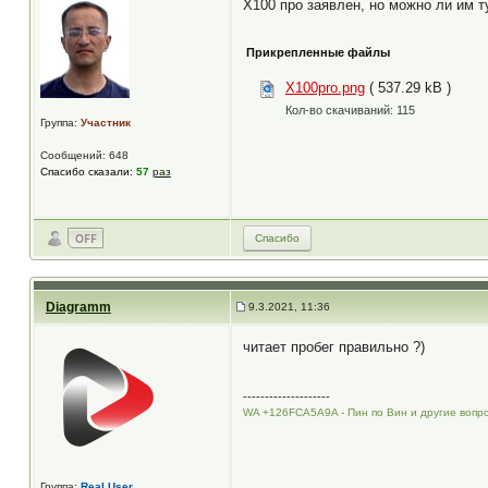
Х100 про заявлен, но можно ли им ту
Прикрепленные файлы
X100pro.png
( 537.29 kB )
Кол-во скачиваний: 115
Группа:
Участник
Сообщений: 648
Спасибо сказали:
57
раз
Спасибо
Diagramm
9.3.2021, 11:36
читает пробег правильно ?)
--------------------
WA +126FCA5A9A - Пин по Вин и другие вопр
Группа:
Real User