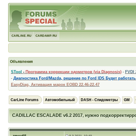
CARLINE.RU
CARDAMP.RU
Объявления
STool
-
Программа коррекции одометров (via Diagnosis)
-
FVDI
-
Диагностика Ford/Mazda, решение по Ford IDS Будет работать
EasyDiag, Активация марок EOBD 22.46-22.47
CarLine Forums
Автомобильный
DASH - Спидометры
GM
CADILLAC ESCALADE v6.2 2017, нужно подкорректирро
9.3.2021, 10:49