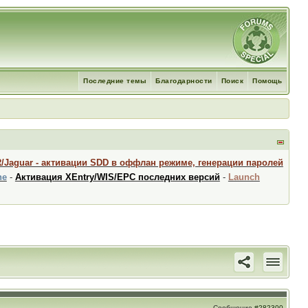
Последние темы
Благодарности
Поиск
Помощь
R/Jaguar - активации SDD в оффлан режиме, генерации паролей
ne
-
Активация XEntry/WIS/EPC последних версий
-
Launch
Сообщение
#282300