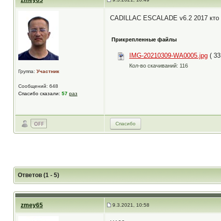
zmey65
CADILLAC ESCALADE v6.2 2017 кто д
Прикрепленные файлы
IMG-20210309-WA0005.jpg
( 33
Кол-во скачиваний: 116
Группа:
Участник
Сообщений: 648
Спасибо сказали:
57
раз
Спасибо
Ответов (1 - 5)
zmey65
9.3.2021, 10:58