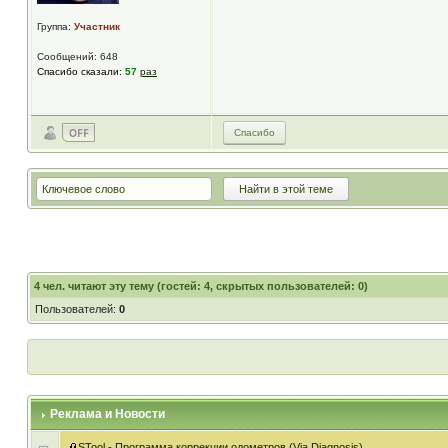
Группа:
Участник
Сообщений: 648
Спасибо сказали:
57
раз
Спасибо
4
чел. читают эту тему (гостей: 4, скрытых пользователей: 0)
Пользователей:
0
Реклама и Новости
STool - Программа коррекции одометров (Via Diagnosis)