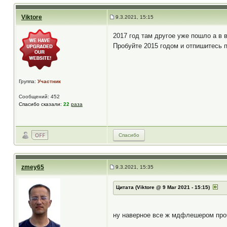
Viktore
9.3.2021, 15:15
2017 год там другое уже пошло а в 
Пробуйте 2015 годом и отпишитесь п
Группа:
Участник
Сообщений: 452
Спасибо сказали:
22
раза
Спасибо
zmey65
9.3.2021, 15:35
Цитата (Viktore @ 9 Mar 2021 - 15:15)
ну наверное все ж мдфлешером прочт