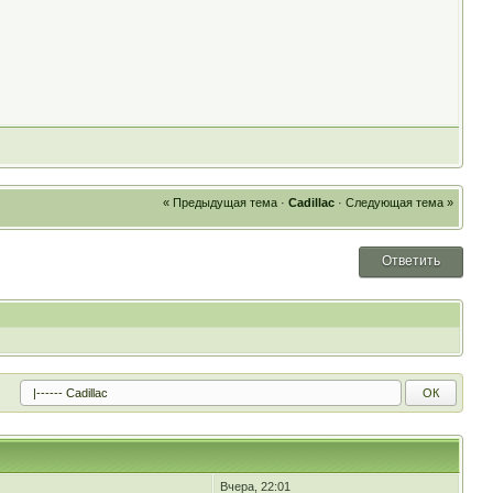
« Предыдущая тема
·
Cadillac
·
Следующая тема »
Ответить
Вчера, 22:01