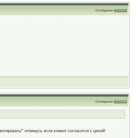
Сообщение
#282309
Сообщение
#282310
ентировать!" отпишусь если клиент согласится с ценой!