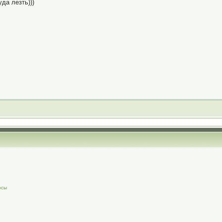
да лезть)))
осы