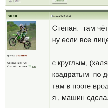
Спасибо
vit-kin
1.10.2023, 2:16
Степан. там чёт
ну если все лице
Группа:
Участник
с круглым, (хал
Сообщений: 735
Спасибо сказали:
75
раз
квадратым по де
там в проге врод
я , машин сделал