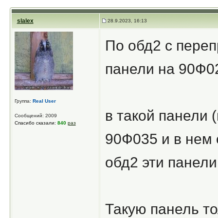
slalex
28.9.2023, 16:13
По обд2 с пере
панели на 90Ф02
Группа:
Real User
в такой панели 
Сообщений: 2009
Спасибо сказали:
840
раз
90Ф035 и в нем 
обд2 эти панели
Такую панель то