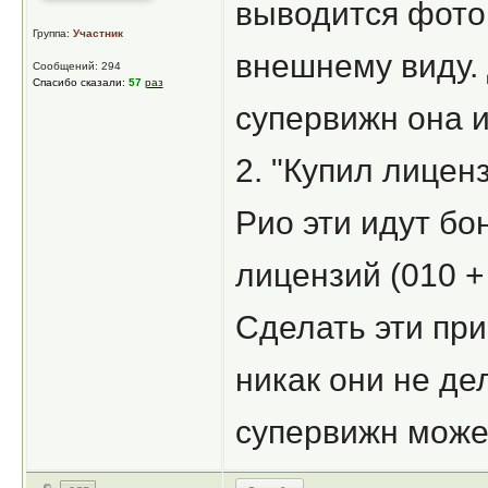
выводится фото,
Группа:
Участник
внешнему виду. 
Сообщений: 294
Спасибо сказали:
57
раз
супервижн она ил
2. "Купил лицен
Рио эти идут бо
лицензий (010 + 
Сделать эти при
никак они не де
супервижн может