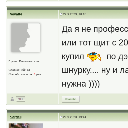
Vova84
29.9.2023, 18:18
Да я не професс
или тот щит с 2
купил
по дэн
Группа: Пользователи
шнурку.... ну и
Сообщений: 13
Спасибо сказали:
0
раз
нужна ))))
Спасибо
Sergeii
29.9.2023, 19:44