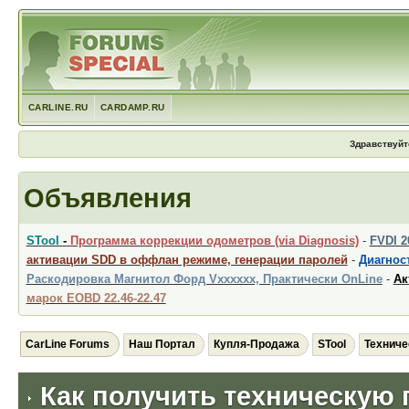
CARLINE.RU
CARDAMP.RU
Здравствуйт
Объявления
STool
-
Программа коррекции одометров (via Diagnosis)
-
FVDI 
активации SDD в оффлан режиме, генерации паролей
-
Диагност
Раскодировка Магнитол Форд Vxxxxxx, Практически OnLine
-
Ак
марок EOBD 22.46-22.47
CarLine Forums
Наш Портал
Купля-Продажа
STool
Техниче
Как получить техническую