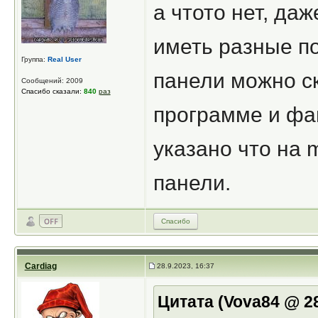
а чтото нет, да
иметь разные по
Группа:
Real User
панели можно ск
Сообщений: 2009
Спасибо сказали:
840
раз
программе и фа
указано что на
панели.
Спасибо
Cardiag
28.9.2023, 16:37
Цитата (Vova84 @ 28