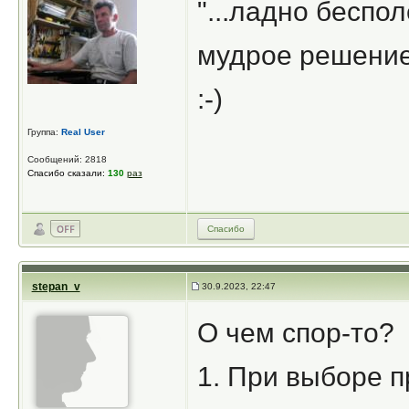
"...ладно беспол
мудрое решение. 
:-)
Группа:
Real User
Сообщений: 2818
Спасибо сказали:
130
раз
Спасибо
stepan_v
30.9.2023, 22:47
О чем спор-то?
1. При выборе п