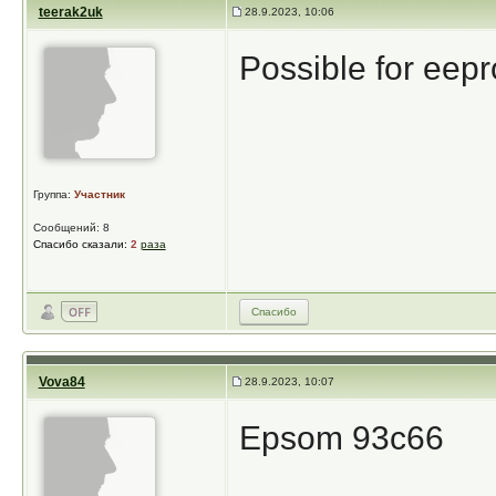
teerak2uk
28.9.2023, 10:06
Possible for eepr
Группа:
Участник
Сообщений: 8
Спасибо сказали:
2
раза
Спасибо
Vova84
28.9.2023, 10:07
Epsom 93c66