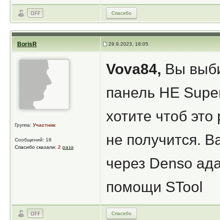
Спасибо
BorisR
29.9.2023, 18:05
Vova84,
Вы выбир
панель НЕ Super
хотите чтоб это
Группа:
Участник
не получится. 
Сообщений: 18
Спасибо сказали:
2
раза
через Denso ада
помощи STool
Спасибо