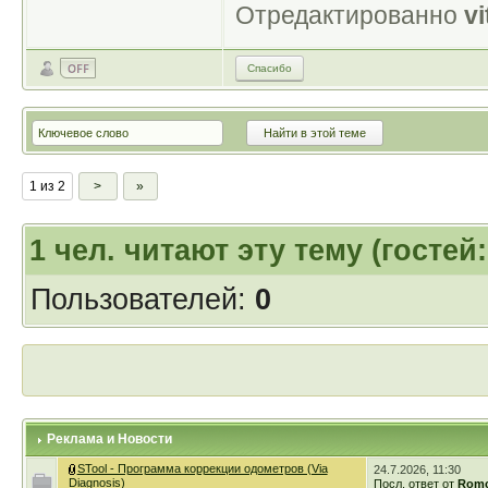
Отредактированно
vi
Спасибо
1 из 2
>
»
1
чел. читают эту тему (гостей
Пользователей:
0
Реклама и Новости
STool - Программа коррекции одометров (Via
24.7.2026, 11:30
Diagnosis)
Посл. ответ от
Romc