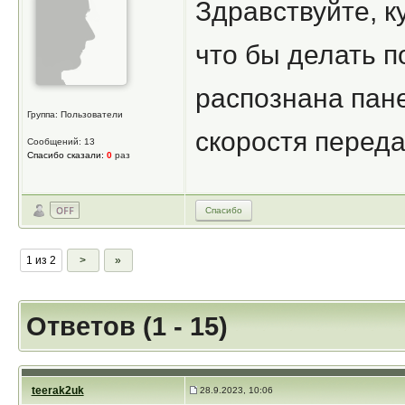
Здравствуйте, к
что бы делать п
распознана пан
Группа: Пользователи
скоростя перед
Сообщений: 13
Спасибо сказали:
0
раз
Спасибо
1 из 2
>
»
Ответов (1 - 15)
teerak2uk
28.9.2023, 10:06