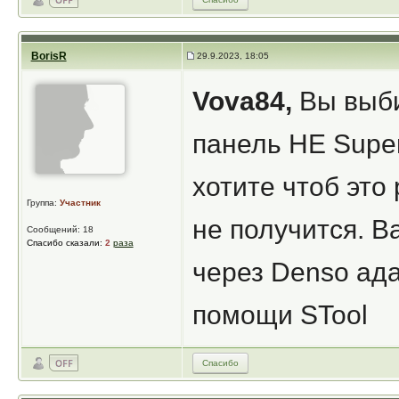
BorisR
29.9.2023, 18:05
Vova84,
Вы выбир
панель НЕ Super
хотите чтоб это
Группа:
Участник
не получится. 
Сообщений: 18
Спасибо сказали:
2
раза
через Denso ада
помощи STool
Спасибо