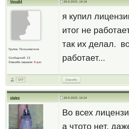
Vova84
28.9.2023, 16:19
я купил лицензи
итог не работает
так их делал. в
Группа: Пользователи
работает...
Сообщений: 13
Спасибо сказали:
0
раз
Спасибо
slalex
28.9.2023, 16:24
Во всех лицензи
а чтото нет, да