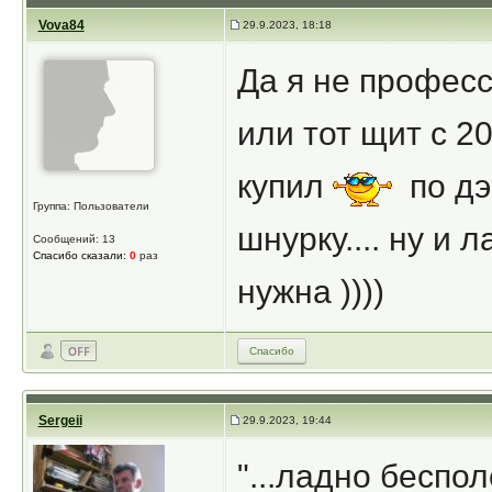
Vova84
29.9.2023, 18:18
Да я не професс
или тот щит с 2
купил
по дэн
Группа: Пользователи
шнурку.... ну и
Сообщений: 13
Спасибо сказали:
0
раз
нужна ))))
Спасибо
Sergeii
29.9.2023, 19:44
"...ладно беспол