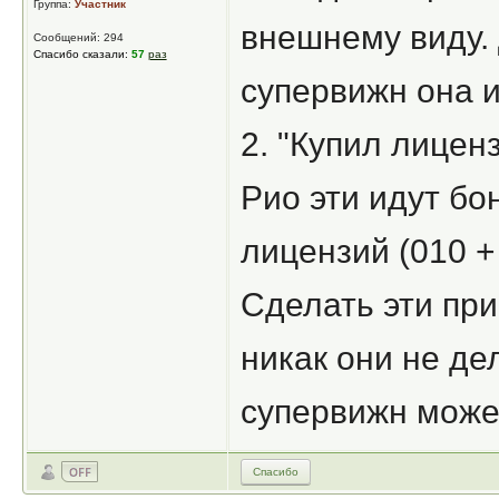
Группа:
Участник
внешнему виду. 
Сообщений: 294
Спасибо сказали:
57
раз
супервижн она ил
2. "Купил лицен
Рио эти идут бо
лицензий (010 + 
Сделать эти при
никак они не де
супервижн может
Спасибо