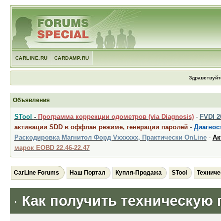
CARLINE.RU
CARDAMP.RU
Здравствуйт
Объявления
STool
-
Программа коррекции одометров (via Diagnosis)
-
FVDI 
активации SDD в оффлан режиме, генерации паролей
-
Диагност
Раскодировка Магнитол Форд Vxxxxxx, Практически OnLine
-
Ак
марок EOBD 22.46-22.47
CarLine Forums
Наш Портал
Купля-Продажа
STool
Техниче
Как получить техническую