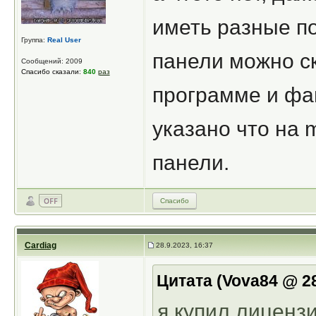
иметь разные по
Группа:
Real User
панели можно ск
Сообщений: 2009
Спасибо сказали:
840
раз
программе и фа
указано что на
панели.
Спасибо
Cardiag
28.9.2023, 16:37
Цитата (Vova84 @ 28
я купил лицензи