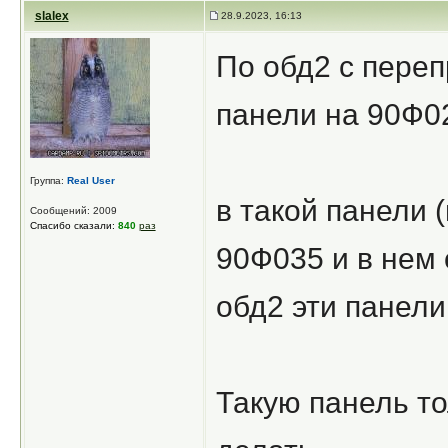
slalex
28.9.2023, 16:13
По обд2 с пере
панели на 90Ф02
Группа:
Real User
в такой панели 
Сообщений: 2009
Спасибо сказали:
840
раз
90Ф035 и в нем 
обд2 эти панели
Такую панель то