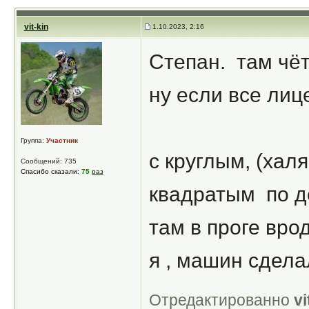
vit-kin
1.10.2023, 2:16
Степан. там чёт
ну если все лице
Группа:
Участник
с круглым, (хал
Сообщений: 735
Спасибо сказали:
75
раз
квадратым по де
там в проге врод
я , машин сделал
Отредактированно
vi