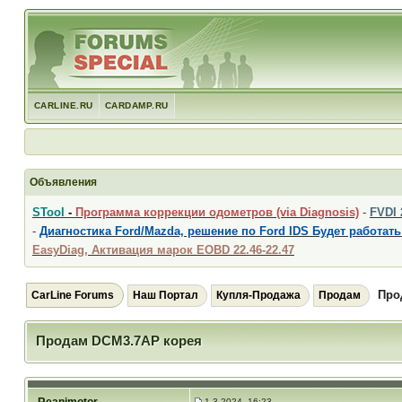
CARLINE.RU
CARDAMP.RU
Объявления
STool
-
Программа коррекции одометров (via Diagnosis)
-
FVDI
-
Диагностика Ford/Mazda, решение по Ford IDS Будет работать
EasyDiag, Активация марок EOBD 22.46-22.47
Про
CarLine Forums
Наш Портал
Купля-Продажа
Продам
Продам DCM3.7AP корея
1.3.2024, 16:23