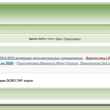
Здравствуйте, гость
(
Вход
|
Регистрация
)
 2014-2015 активация дополнительных коммандеров
-
Диагностика L
 до 2020г
-
Раскодировка Магнитол Форд Vxxxxxx, Практически OnLi
дам DCM3.7AP корея