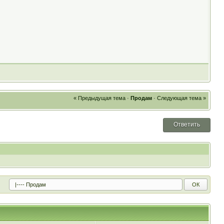
« Предыдущая тема
·
Продам
·
Следующая тема »
Ответить