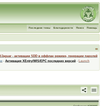
Последние темы
Благодарности
Поиск
Помощь
R/Jaguar - активации SDD в оффлан режиме, генерации паролей
ne
-
Активация XEntry/WIS/EPC последних версий
-
Launch
Сообщение
#289885