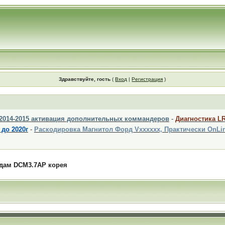
Здравствуйте, гость
(
Вход
|
Регистрация
)
 2014-2015 активация дополнительных коммандеров
-
Диагностика L
 до 2020г
-
Раскодировка Магнитол Форд Vxxxxxx, Практически OnLi
дам DCM3.7AP корея