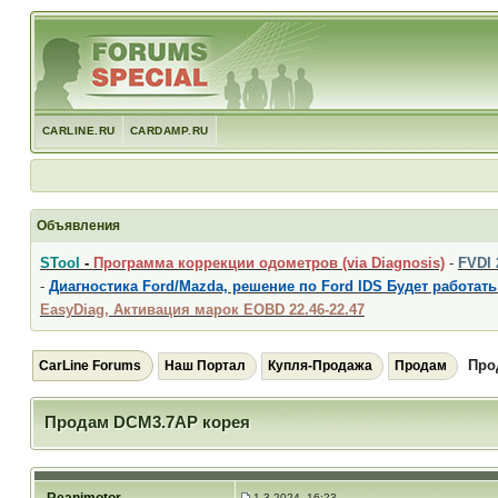
CARLINE.RU
CARDAMP.RU
Объявления
STool
-
Программа коррекции одометров (via Diagnosis)
-
FVDI
-
Диагностика Ford/Mazda, решение по Ford IDS Будет работать
EasyDiag, Активация марок EOBD 22.46-22.47
Про
CarLine Forums
Наш Портал
Купля-Продажа
Продам
Продам DCM3.7AP корея
1.3.2024, 16:23