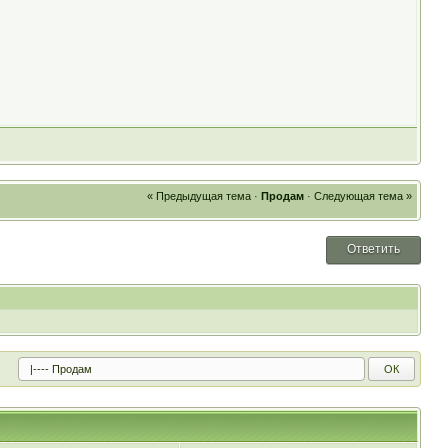
« Предыдущая тема
·
Продам
·
Следующая тема »
Ответить