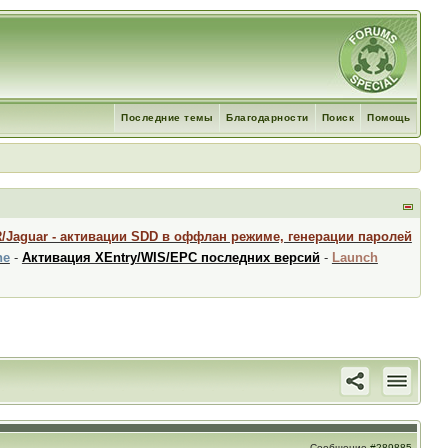
Последние темы
Благодарности
Поиск
Помощь
R/Jaguar - активации SDD в оффлан режиме, генерации паролей
ne
-
Активация XEntry/WIS/EPC последних версий
-
Launch
Сообщение
#289885