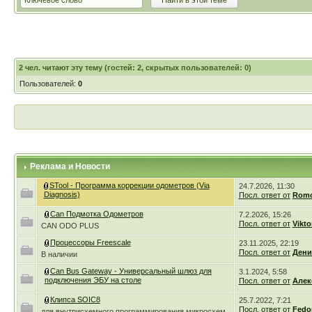
2
чел. читают эту тему (гостей: 2, скрытых пользователей: 0)
Пользователей:
0
Реклама и Новости
STool - Программа коррекции одометров (Via
24.7.2026, 11:30
Diagnosis)
Посл. ответ от
Romc
Can Подмотка Одометров
7.2.2026, 15:26
Посл. ответ от
Vikto
CAN ODO PLUS
Процессоры Freescale
23.11.2025, 22:19
Посл. ответ от
Дени
В наличии
Can Bus Gateway - Универсальный шлюз для
3.1.2024, 5:58
подключения ЭБУ на столе
Посл. ответ от
Алек
Клипса SOIC8
25.7.2022, 7:21
Посл. ответ от
Fedo
для внутрисхемного программирования микросхем