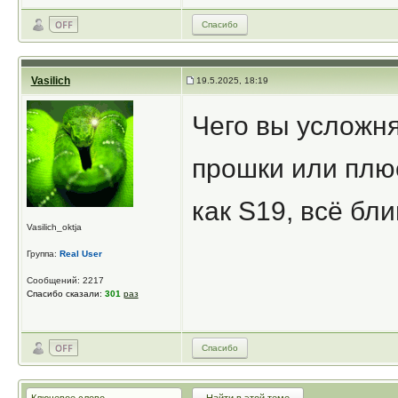
Спасибо
Vasilich
19.5.2025, 18:19
Чего вы усложня
прошки или плю
как S19, всё бли
Vasilich_oktja
Группа:
Real User
Сообщений: 2217
Спасибо сказали:
301
раз
Спасибо