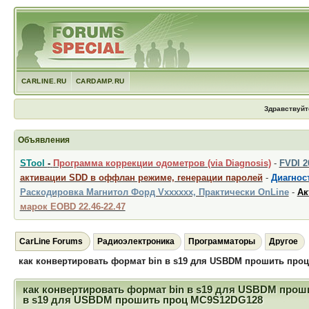
CARLINE.RU
CARDAMP.RU
Здравствуйт
Объявления
STool
-
Программа коррекции одометров (via Diagnosis)
-
FVDI 
активации SDD в оффлан режиме, генерации паролей
-
Диагност
Раскодировка Магнитол Форд Vxxxxxx, Практически OnLine
-
Ак
марок EOBD 22.46-22.47
CarLine Forums
Радиоэлектроника
Программаторы
Другое
как конвертировать формат bin в s19 для USBDM прошить про
как конвертировать формат bin в s19 для USBDM прош
в s19 для USBDM прошить проц MC9S12DG128