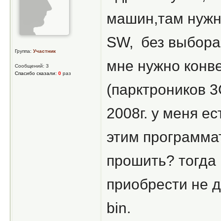
машин,там нужн
SW, без выбора 
Группа:
Участник
мне нужно конв
Сообщений: 3
Спасибо сказали:
0
раз
(парктроников 
2008г. у меня е
этим программа
прошить? тогда 
приобрести не 
bin.