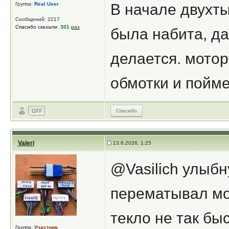
Группа:
Real User
В начале двухты
Сообщений: 2217
Спасибо сказали:
301
раз
была набита, да
делается. мотор
обмотки и пойме
Спасибо
Valeri
13.6.2026, 1:25
@Vasilich улыбн
перематывал мот
текло не так бы
Группа:
Участник