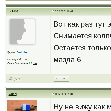
bold36
8.5.2026, 16:02
Вот как раз тут 
Снимается колпч
Остается только
Группа:
Real User
мазда 6
Сообщений: 149
Спасибо сказали:
29
раз
Спасибо
Valeri
10.5.2026, 1:34
Ну не вижу как м