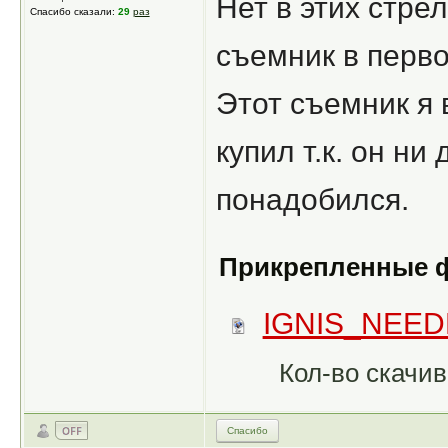
Нет в этих стре
Спасибо сказали:
29
раз
съемник в первом
Этот съемник я 
купил т.к. он ни
понадобился.
Прикрепленные 
IGNIS_NEEDL
Кол-во скачив
Спасибо