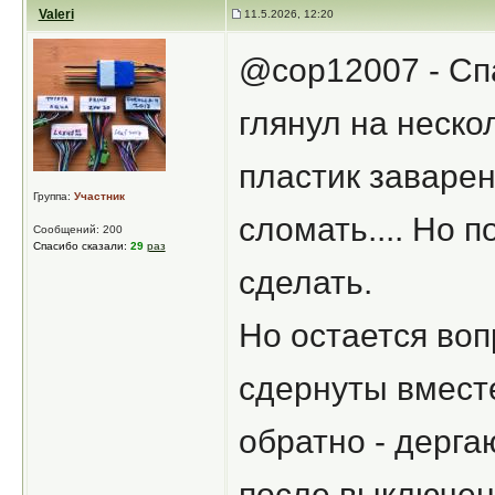
Valeri
11.5.2026, 12:20
@cop12007 - Спа
глянул на неско
пластик заварен 
Группа:
Участник
сломать.... Но 
Сообщений: 200
Спасибо сказали:
29
раз
сделать.
Но остается воп
сдернуты вместе
обратно - дерга
после выключени