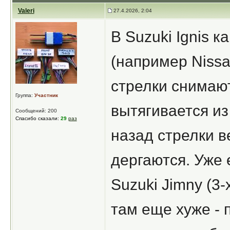
Valeri
27.4.2026, 2:04
В Suzuki Ignis к
(например Nissa
стрелки снимаютс
Группа:
Участник
вытягивается из
Сообщений: 200
Спасибо сказали:
29
раз
назад стрелки в
дергаются. Уже 
Suzuki Jimny (3-
там еще хуже - 