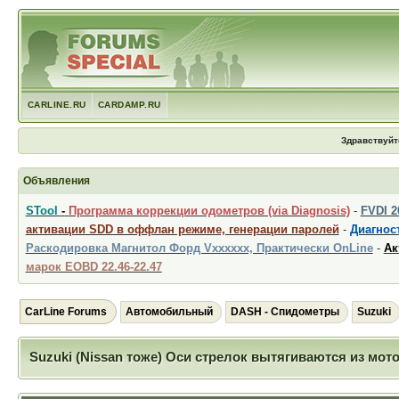
CARLINE.RU
CARDAMP.RU
Здравствуйт
Объявления
STool
-
Программа коррекции одометров (via Diagnosis)
-
FVDI 
активации SDD в оффлан режиме, генерации паролей
-
Диагност
Раскодировка Магнитол Форд Vxxxxxx, Практически OnLine
-
Ак
марок EOBD 22.46-22.47
CarLine Forums
Автомобильный
DASH - Спидометры
Suzuki
Suzuki (Nissan тоже) Оси стрелок вытягиваются из мот