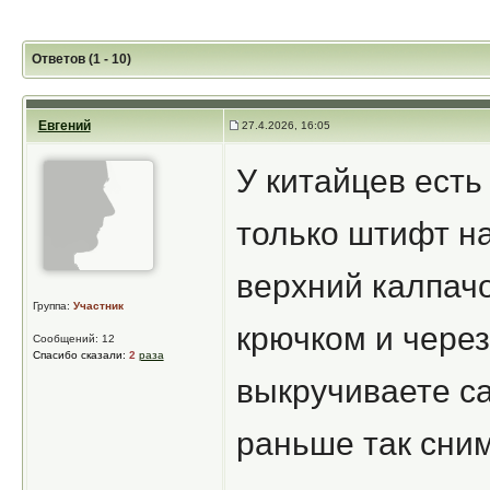
Ответов (1 - 10)
Евгений
27.4.2026, 16:05
У китайцев есть
только штифт н
верхний калпачо
Группа:
Участник
крючком и чере
Сообщений: 12
Спасибо сказали:
2
раза
выкручиваете са
раньше так сним