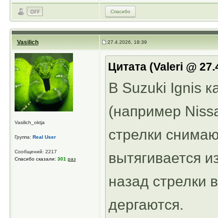
Спасибо
Vasilich
27.4.2026, 18:39
Цитата (Valeri @ 27.
В Suzuki Ignis 
(например Nissa
Vasilich_oktja
стрелки снимают
Группа:
Real User
Сообщений: 2217
вытягивается и
Спасибо сказали:
301
раз
назад стрелки 
дергаются.