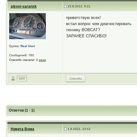
alexei-saransk
15.8.2012, 6:21
приветствую всех!
встал вопрос чем диагностировать
технику BOBCAT?
ЗАРАНЕЕ СПАСИБО!
Группа:
Real User
Сообщений: 780
Спасибо сказали:
2
раза
Спасибо
Ответов (1 - 1)
Никита Вома
1.6.2021, 13:12