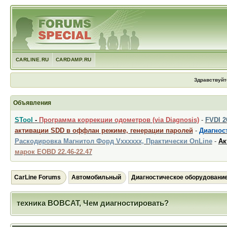
CARLINE.RU
CARDAMP.RU
Здравствуйт
Объявления
STool
-
Программа коррекции одометров (via Diagnosis)
-
FVDI 
активации SDD в оффлан режиме, генерации паролей
-
Диагност
Раскодировка Магнитол Форд Vxxxxxx, Практически OnLine
-
Ак
марок EOBD 22.46-22.47
CarLine Forums
Автомобильный
Диагностическое оборудовани
техника BOBCAT, Чем диагностировать?