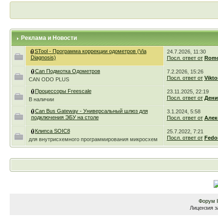
Реклама и Новости
STool - Программа коррекции одометров (Via
24.7.2026, 11:30
Diagnosis)
Посл. ответ от
Romc
Can Подмотка Одометров
7.2.2026, 15:26
Посл. ответ от
Vikto
CAN ODO PLUS
Процессоры Freescale
23.11.2025, 22:19
Посл. ответ от
Дени
В наличии
Can Bus Gateway - Универсальный шлюз для
3.1.2024, 5:58
подключения ЭБУ на столе
Посл. ответ от
Алек
Клипса SOIC8
25.7.2022, 7:21
Посл. ответ от
Fedo
для внутрисхемного программирования микросхем
Форум
Лицензия з