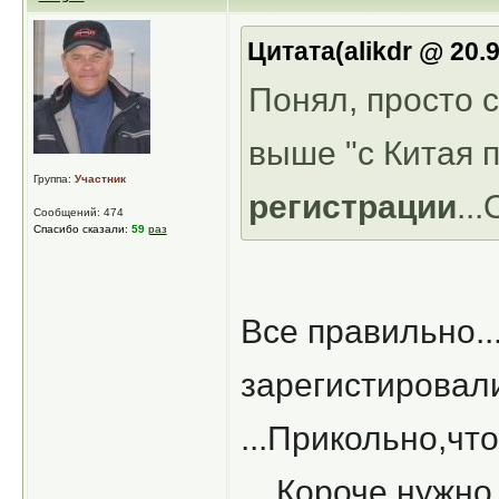
Цитата(alikdr @ 20.9
Понял, просто 
выше "с Китая 
Группа:
Участник
регистрации
..
Сообщений: 474
Спасибо сказали:
59
раз
Все правильно..
зарегистировали
...Прикольно,что
....Короче нужн