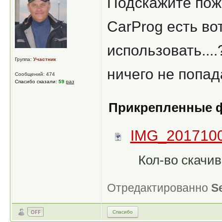
Подскажите пож
CarProg есть вот
использовать...
Группа:
Участник
ничего не попада
Сообщений: 474
Спасибо сказали:
59
раз
Прикрепленные 
IMG_2017100
Кол-во скачив
Отредактированно
S
Спасибо