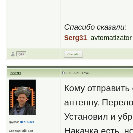
Спасибо сказали:
Serg31
,
avtomatizator
Спасибо
boltrts
2.11.2021, 17:43
Кому отправить 
антенну. Перело
Установил и уб
Группа:
Real User
Накачка есть, н
Сообщений: 730