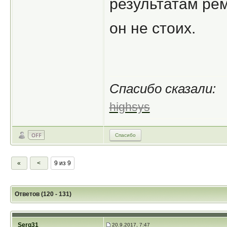
результатам рем
он не стоих.
Спасибо сказали:
highsys
Спасибо
«
<
9 из 9
Ответов (120 - 131)
Serg31
20.9.2017, 7:47