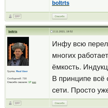
boltrts
Спасибо
boltrts
2.11.2021, 19:52
Инфу всю перел
многих работает
ёмкость. Индукц
Группа:
Real User
В принципе всё 
Сообщений: 730
Спасибо сказали:
17
раз
сети. Просто у
Спасибо