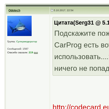
Odotech
5.10.2017, 22:54
Цитата(Serg31 @ 5.1
Подскажите пож
Группа:
Супермодератор
CarProg есть во
Сообщений: 1587
Спасибо сказали:
219
раз
использовать..
ничего не попада
http://codecard.