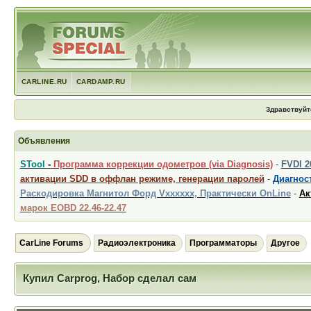
CARLINE.RU
CARDAMP.RU
Здравствуйт
Объявления
STool
-
Программа коррекции одометров (via Diagnosis)
-
FVDI 
активации SDD в оффлан режиме, генерации паролей
-
Диагност
Раскодировка Магнитол Форд Vxxxxxx, Практически OnLine
-
Ак
марок EOBD 22.46-22.47
CarLine Forums
Радиоэлектроника
Программаторы
Другое
Купил Carprog, Набор сделал сам