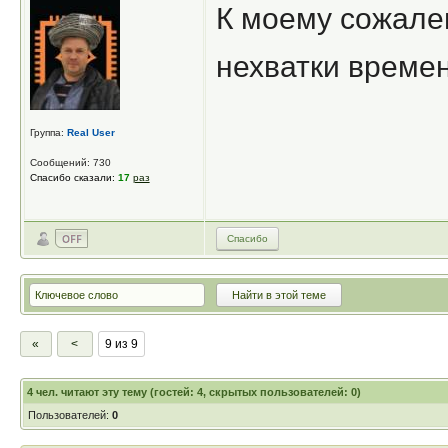
К моему сожале
нехватки време
Группа:
Real User
Сообщений: 730
Спасибо сказали:
17
раз
Спасибо
«
<
9 из 9
4
чел. читают эту тему (гостей: 4, скрытых пользователей: 0)
Пользователей:
0