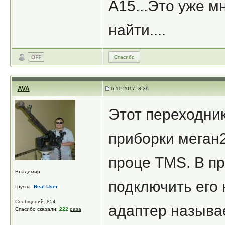
А15...Это уже м
найти....
Спасибо
AVA
6.10.2017, 8:39
Этот переходник
приборки меган2
проце TMS. В пр
Владимир
подключить его 
Группа:
Real User
Сообщений: 854
адаптер называ
Спасибо сказали:
222
раза