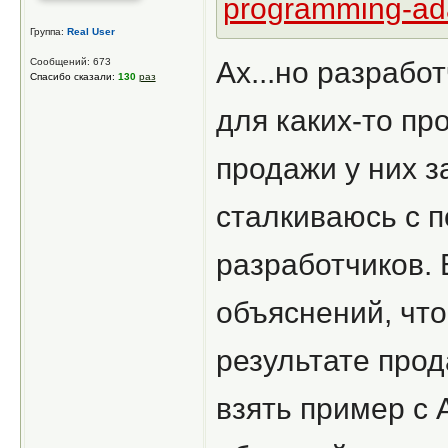
programming-ada
Группа:
Real User
Сообщений: 673
Ах...но разрабо
Спасибо сказали:
130
раз
для каких-то пр
продажи у них з
сталкиваюсь с 
разработчиков.
объяснений, что 
результате прод
взять пример с A