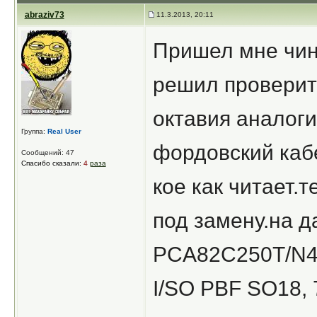
abraziv73
11.3.2013, 20:11
Пришел мне чинс
решил проверит
октавия аналог
Группа:
Real User
фордовский кабе
Сообщений: 47
Спасибо сказали:
4
раза
кое как читает.т
под замену.на 
PCA82C250T/N4 
I/SO PBF SO18,