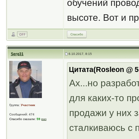
обучений провод
высоте. Вот и п
Спасибо
Serg31
6.10.2017, 8:15
Цитата(Rosleon @ 5.
Ах...но разрабо
для каких-то п
Группа:
Участник
продажи у них з
Сообщений: 474
Спасибо сказали:
59
раз
сталкиваюсь с