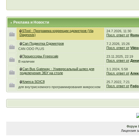
Реклама и Новости
STool - Программа коррекции одометров (Via
24.7.2026, 11:30
Diagnosis)
Посл. ответ от
Romc
Can Подмотка Одометров
7.2.2026, 15:26
Посл. ответ от
Vikto
CAN ODO PLUS
Процессоры Freescale
23.11.2025, 22:19
Посл. ответ от
Дени
В наличии
Can Bus Gateway - Универсальный шлюз для
3.1.2024, 5:58
подключения ЭБУ на столе
Посл. ответ от
Алек
Клипса SOIC8
25.7.2022, 7:21
Посл. ответ от
Fedo
для внутрисхемного программирования микросхем
Форум
Лицензия з