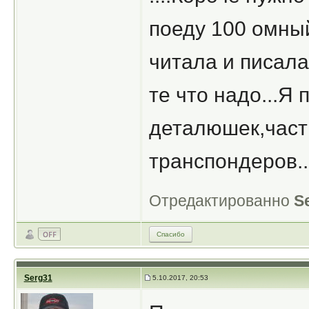
поеду 100 омны
читала и писала
те что надо...Я
деталюшек,часть
транспондеров..
Отредактированно
S
Спасибо
Serg31
5.10.2017, 20:53