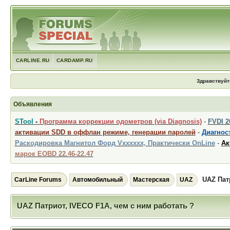
CARLINE.RU
CARDAMP.RU
Здравствуйт
Объявления
STool
-
Программа коррекции одометров (via Diagnosis)
-
FVDI 
активации SDD в оффлан режиме, генерации паролей
-
Диагност
Раскодировка Магнитол Форд Vxxxxxx, Практически OnLine
-
Ак
марок EOBD 22.46-22.47
UAZ Пат
CarLine Forums
Автомобильный
Мастерская
UAZ
UAZ Патриот, IVECO F1A, чем с ним работать ?