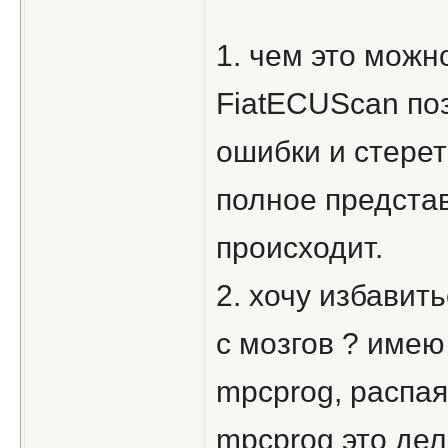
1. чем это можн
FiatECUScan поз
ошибки и стерет
полное представ
происходит.
2. хочу избавит
с мозгов ? имею
mpcprog, распая
mpcprog это дел