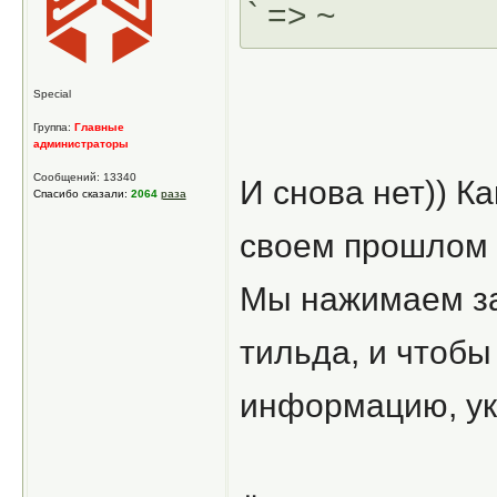
` => ~
Special
Группа:
Главные
администраторы
Сообщений: 13340
И снова нет)) К
Спасибо сказали:
2064
раза
своем прошлом
Мы нажимаем за
тильда, и чтобы
информацию, ука