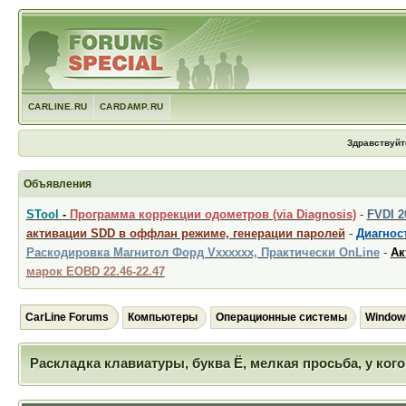
CARLINE.RU
CARDAMP.RU
Здравствуйт
Объявления
STool
-
Программа коррекции одометров (via Diagnosis)
-
FVDI 
активации SDD в оффлан режиме, генерации паролей
-
Диагност
Раскодировка Магнитол Форд Vxxxxxx, Практически OnLine
-
Ак
марок EOBD 22.46-22.47
CarLine Forums
Компьютеры
Операционные системы
Window
Раскладка клавиатуры, буква Ё, мелкая просьба, у ког