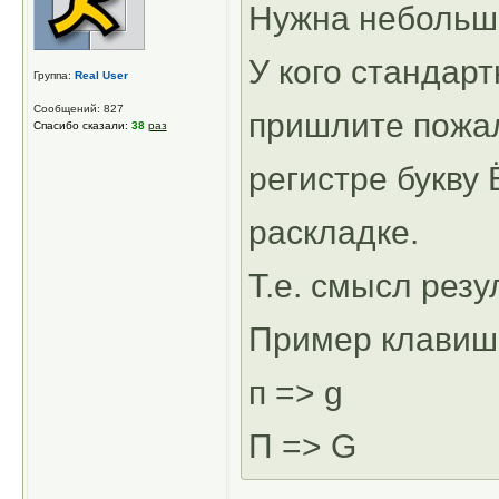
Нужна небольш
У кого стандар
Группа:
Real User
Сообщений: 827
пришлите пожал
Спасибо сказали:
38
раз
регистре букву 
раскладке.
Т.е. смысл резу
Пример клавиш
п => g
П => G