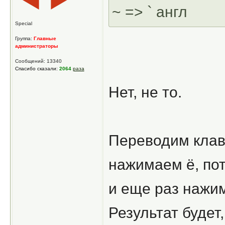
~ => ` англ
Special
Группа:
Главные
администраторы
Сообщений: 13340
Спасибо сказали:
2064
раза
Нет, не то.
Переводим клаву
нажимаем ё, по
и еще раз нажи
Результат будет