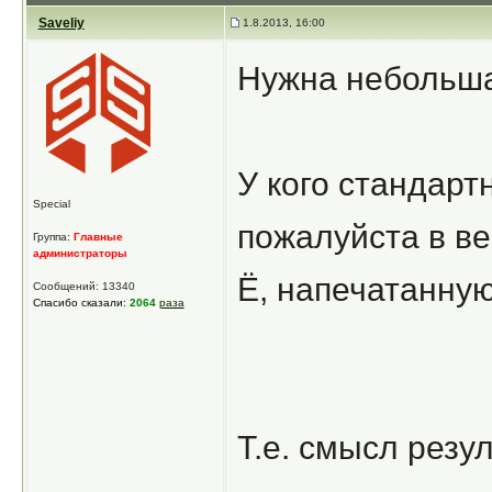
Saveliy
1.8.2013, 16:00
Нужна небольш
У кого стандарт
Special
пожалуйста в ве
Группа:
Главные
администраторы
Ё, напечатанную
Сообщений: 13340
Спасибо сказали:
2064
раза
Т.е. смысл резу