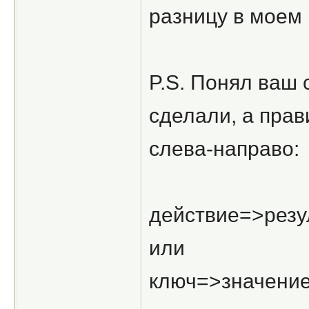
разницу в моем 
P.S. Понял ваш 
сделали, а пра
слева-направо:
действие=>резу
или
ключ=>значени