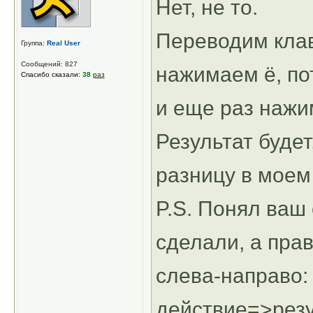
Нет, не то.
Переводим клав
Группа:
Real User
Сообщений: 827
нажимаем ё, п
Спасибо сказали:
38
раз
и еще раз нажи
Результат будет
разницу в моем
P.S. Понял ваш 
сделали, а пра
слева-направо:
действие=>резу