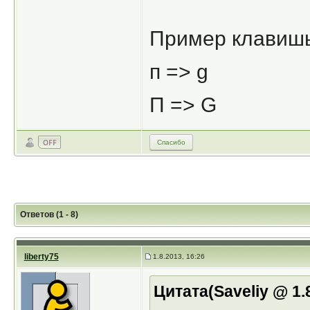
Пример клавиш
п => g
П => G
Спасибо
Ответов (1 - 8)
liberty75
1.8.2013, 16:26
Цитата(Saveliy @ 1.