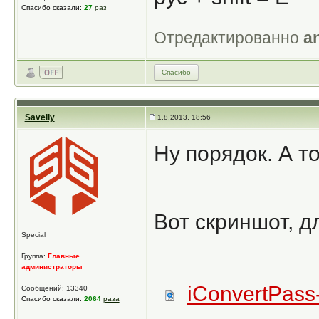
Спасибо сказали:
27
раз
Отредактированно
an
Спасибо
Saveliy
1.8.2013, 18:56
Ну порядок. А т
Вот скриншот, д
Special
Группа:
Главные
администраторы
iConvertPass
Сообщений: 13340
Спасибо сказали:
2064
раза