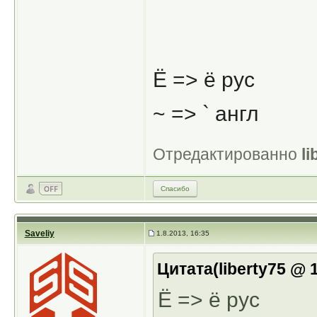
Ё => ё рус
~ => ` англ
Отредактированно
li
Спасибо
Saveliy
1.8.2013, 16:35
Цитата(liberty75 @ 1
Ё => ё рус