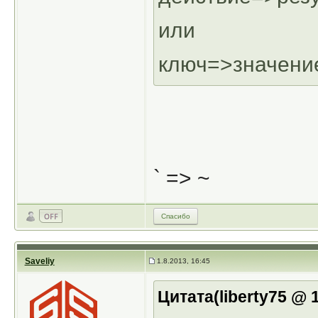
или
ключ=>значени
` => ~
Спасибо
Saveliy
1.8.2013, 16:45
Цитата(liberty75 @ 1