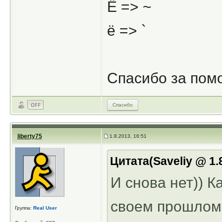
Ё => ~
ё => `
Спасибо за пом
Спасибо
liberty75
1.8.2013, 16:51
Цитата(Saveliy @ 1.
И снова нет)) К
своем прошлом
Группа:
Real User