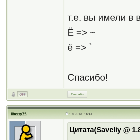
т.е. вы имели в
Ё => ~
ё => `
Спасибо!
Спасибо
liberty75
1.8.2013, 16:41
Цитата(Saveliy @ 1.