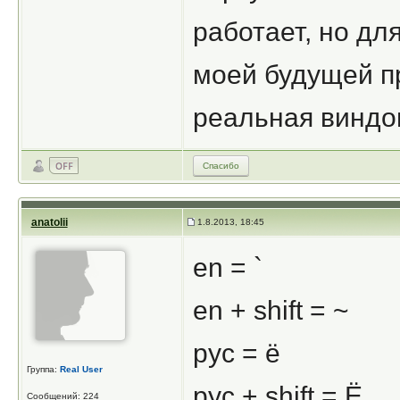
работает, но дл
моей будущей п
реальная виндо
Спасибо
anatolii
1.8.2013, 18:45
en = `
en + shift = ~
рус = ё
Группа:
Real User
рус + shift = Ё
Сообщений: 224