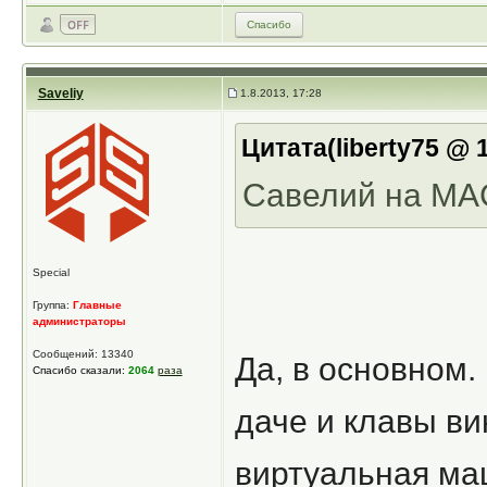
Спасибо
Saveliy
1.8.2013, 17:28
Цитата(liberty75 @ 1
Савелий на MA
Special
Группа:
Главные
администраторы
Сообщений: 13340
Да, в основном.
Спасибо сказали:
2064
раза
даче и клавы ви
виртуальная маш