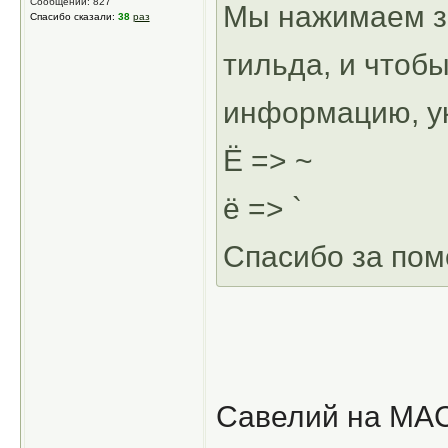
Сообщений: 827
Мы нажимаем за
Спасибо сказали:
38
раз
тильда, и чтоб
информацию, ук
Ё => ~
ё => `
Спасибо за пом
Савелий на MA