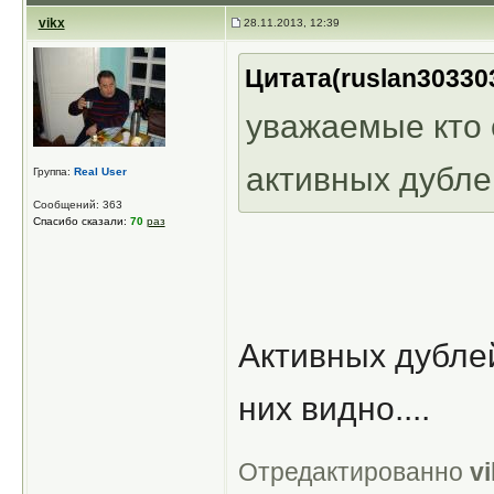
vikx
28.11.2013, 12:39
Цитата(ruslan303303
уважаемые кто 
активных дубле
Группа:
Real User
Сообщений: 363
Спасибо сказали:
70
раз
Активных дублей 
них видно....
Отредактированно
v