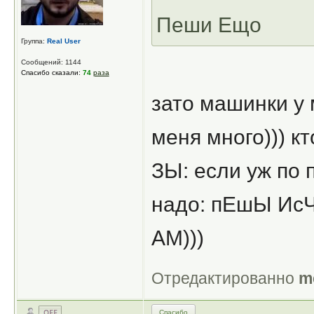
Пеши Ещо
Группа:
Real User
Сообщений: 1144
Спасибо сказали:
74
раза
зато машинки у 
меня много))) кт
ЗЫ: если уж по
надо: пЕшЫ ИсЧо
АМ)))
Отредактированно
m
Спасибо