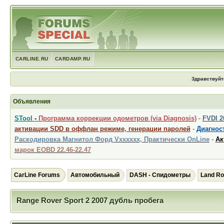
CARLINE.RU
CARDAMP.RU
Здравствуйт
Объявления
STool
-
Программа коррекции одометров (via Diagnosis)
-
FVDI 
активации SDD в оффлан режиме, генерации паролей
-
Диагност
Раскодировка Магнитол Форд Vxxxxxx, Практически OnLine
-
Ак
марок EOBD 22.46-22.47
CarLine Forums
Автомобильный
DASH - Спидометры
Land Ro
Range Rover Sport 2 2007 дубль пробега