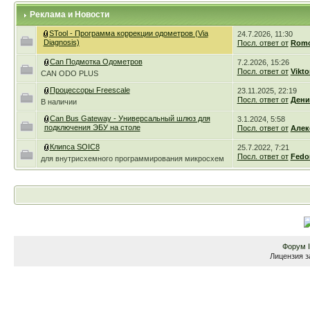
Реклама и Новости
STool - Программа коррекции одометров (Via
24.7.2026, 11:30
Diagnosis)
Посл. ответ от
Romc
Can Подмотка Одометров
7.2.2026, 15:26
Посл. ответ от
Vikto
CAN ODO PLUS
Процессоры Freescale
23.11.2025, 22:19
Посл. ответ от
Дени
В наличии
Can Bus Gateway - Универсальный шлюз для
3.1.2024, 5:58
подключения ЭБУ на столе
Посл. ответ от
Алек
Клипса SOIC8
25.7.2022, 7:21
Посл. ответ от
Fedo
для внутрисхемного программирования микросхем
Форум
Лицензия з