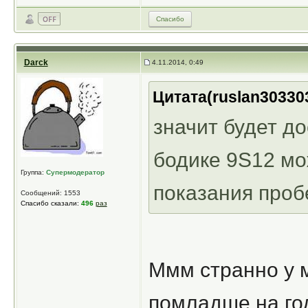
Спасибо
Darck
4.11.2014, 0:49
Цитата(ruslan303303
значит будет до
бодике 9S12 мо
Группа:
Супермодератор
показания проб
Сообщений: 1553
Спасибо сказали:
496
раз
Ммм странно у м
помладше на го