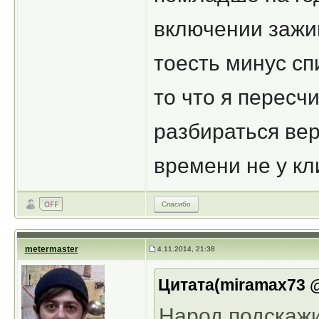
включении зажиг
тоесть минус сп
то что я пересч
разбираться вер
времени не у кл
Спасибо
metermaster
4.11.2014, 21:38
Цитата(miramax73 @
Народ,подскажи