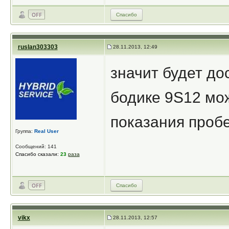
Спасибо
ruslan303303
28.11.2013, 12:49
значит будет до
бодике 9S12 мож
показания проб
Группа:
Real User
Сообщений: 141
Спасибо сказали:
23
раза
Спасибо
vikx
28.11.2013, 12:57