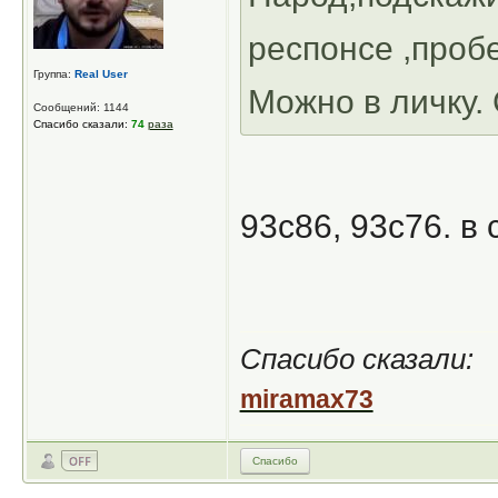
респонсе ,проб
Группа:
Real User
Можно в личку.
Сообщений: 1144
Спасибо сказали:
74
раза
93с86, 93с76. в
Спасибо сказали:
miramax73
Спасибо