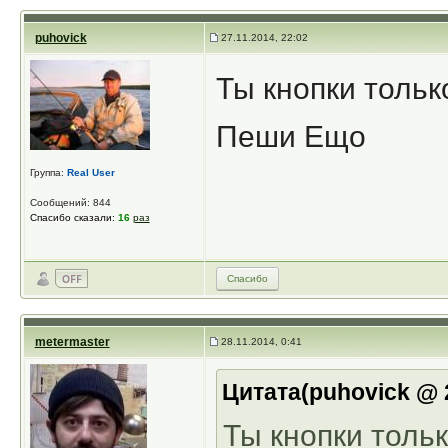
puhovick
27.11.2014, 22:02
Ты кнопки толь
Пеши Ещо
Группа:
Real User
Сообщений: 844
Спасибо сказали:
16
раз
Спасибо
metermaster
28.11.2014, 0:41
Цитата(puhovick @ 2
Ты кнопки толь