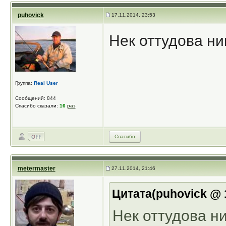
puhovick
17.11.2014, 23:53
Нек оттудова ни
Группа:
Real User
Сообщений: 844
Спасибо сказали:
16
раз
Спасибо
metermaster
27.11.2014, 21:46
Цитата(puhovick @ 1
Нек оттудова н