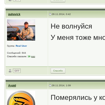
puhovick
28.11.2014, 0:42
Не волнуйся
У меня тоже мн
Группа:
Real User
Сообщений: 844
Спасибо сказали:
16
раз
Спасибо
Aspid
28.11.2014, 1:09
Померялись у к