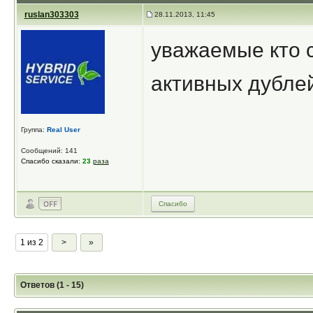
ruslan303303
28.11.2013, 11:45
уважаемые кто с
активных дубле
Группа:
Real User
Сообщений: 141
Спасибо сказали:
23
раза
Спасибо
1 из 2
>
»
Ответов (1 - 15)