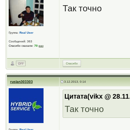
Так точно
Группа:
Real User
Сообщений: 363
Спасибо сказали:
70
раз
Спасибо
ruslan303303
3.12.2013, 0:14
Цитата(vikx @ 28.11
Так точно
Группа:
Real User