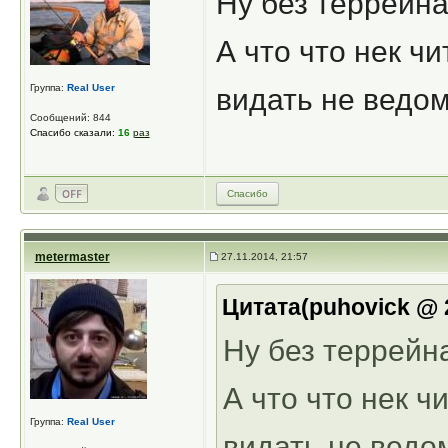
Ну без террейна
А что что нек ч
Группа:
Real User
видать не ведо
Сообщений: 844
Спасибо сказали:
16
раз
Спасибо
metermaster
27.11.2014, 21:57
Цитата(puhovick @ 2
Ну без террейна
А что что нек 
Группа:
Real User
видать не ведо