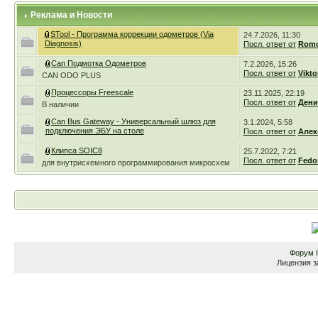
Реклама и Новости
STool - Программа коррекции одометров (Via
24.7.2026, 11:30
Diagnosis)
Посл. ответ от
Romc
Can Подмотка Одометров
7.2.2026, 15:26
Посл. ответ от
Vikto
CAN ODO PLUS
Процессоры Freescale
23.11.2025, 22:19
Посл. ответ от
Дени
В наличии
Can Bus Gateway - Универсальный шлюз для
3.1.2024, 5:58
подключения ЭБУ на столе
Посл. ответ от
Алек
Клипса SOIC8
25.7.2022, 7:21
Посл. ответ от
Fedo
для внутрисхемного программирования микросхем
Форум
Лицензия з