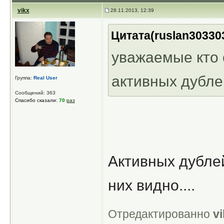
vikx
28.11.2013, 12:39
Цитата(ruslan303303
уважаемые кто 
активных дубле
Группа:
Real User
Сообщений: 363
Спасибо сказали:
70
раз
Активных дублей 
них видно....
Отредактированно
v