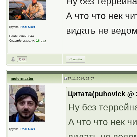
Ну без террейна
А что что нек ч
Группа:
Real User
видать не ведо
Сообщений: 844
Спасибо сказали:
16
раз
Спасибо
metermaster
27.11.2014, 21:57
Цитата(puhovick @ 2
Ну без террейна
А что что нек 
Группа:
Real User
видать не ведо