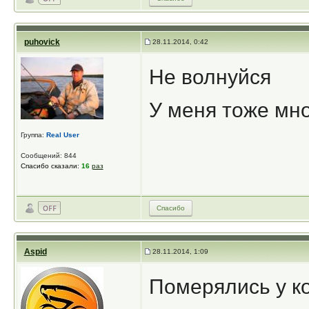
puhovick
28.11.2014, 0:42
Не волнуйся
У меня тоже мн
Группа:
Real User
Сообщений: 844
Спасибо сказали:
16
раз
Спасибо
Aspid
28.11.2014, 1:09
Померялись у к