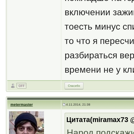
включении зажиг
тоесть минус сп
то что я пересч
разбираться вер
времени не у кл
Спасибо
metermaster
4.11.2014, 21:38
Цитата(miramax73 @
Народ,подскажи