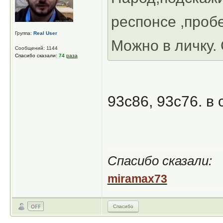
респонсе ,проб
Группа:
Real User
Можно в личку.
Сообщений: 1144
Спасибо сказали:
74
раза
93с86, 93с76. в
Спасибо сказали:
miramax73
Спасибо