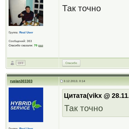
Так точно
Группа:
Real User
Сообщений: 363
Спасибо сказали:
70
раз
Спасибо
ruslan303303
3.12.2013, 0:14
Цитата(vikx @ 28.11
Так точно
Группа:
Real User