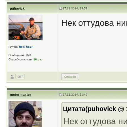
puhovick
17.11.2014, 23:53
Нек оттудова ни
Группа:
Real User
Сообщений: 844
Спасибо сказали:
16
раз
Спасибо
metermaster
27.11.2014, 21:46
Цитата(puhovick @ 1
Нек оттудова н