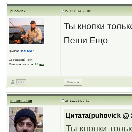
puhovick
27.11.2014, 22:02
Ты кнопки толь
Пеши Ещо
Группа:
Real User
Сообщений: 844
Спасибо сказали:
16
раз
Спасибо
metermaster
28.11.2014, 0:41
Цитата(puhovick @ 2
Ты кнопки толь