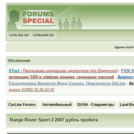
CARLINE.RU
CARDAMP.RU
Здравствуйт
Объявления
STool
-
Программа коррекции одометров (via Diagnosis)
-
FVDI 
активации SDD в оффлан режиме, генерации паролей
-
Диагност
Раскодировка Магнитол Форд Vxxxxxx, Практически OnLine
-
Ак
марок EOBD 22.46-22.47
CarLine Forums
Автомобильный
DASH - Спидометры
Land Ro
Range Rover Sport 2 2007 дубль пробега