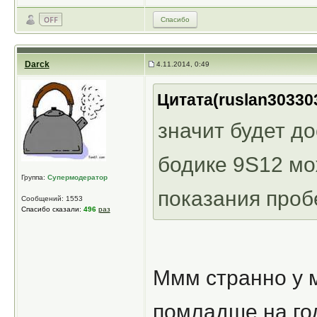
Спасибо
Darck
4.11.2014, 0:49
Цитата(ruslan303303
значит будет до
бодике 9S12 мо
Группа:
Супермодератор
показания проб
Сообщений: 1553
Спасибо сказали:
496
раз
Ммм странно у м
помладше на го