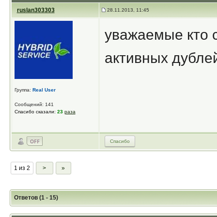
ruslan303303
28.11.2013, 11:45
уважаемые кто с
активных дубле
Группа:
Real User
Сообщений: 141
Спасибо сказали:
23
раза
Спасибо
1 из 2
>
»
Ответов (1 - 15)