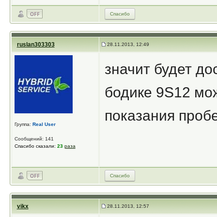
Спасибо
ruslan303303
28.11.2013, 12:49
значит будет до
бодике 9S12 мож
показания проб
Группа:
Real User
Сообщений: 141
Спасибо сказали:
23
раза
Спасибо
vikx
28.11.2013, 12:57