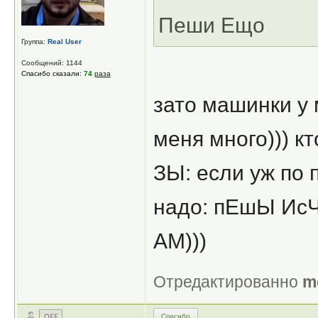
Пеши Ещо
Группа:
Real User
Сообщений: 1144
Спасибо сказали:
74
раза
зато машинки у 
меня много))) кт
ЗЫ: если уж по
надо: пЕшЫ ИсЧо
АМ)))
Отредактированно
m
Спасибо