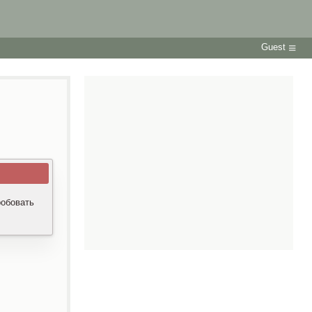
Guest
робовать