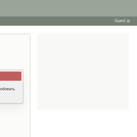
Guest
робовать