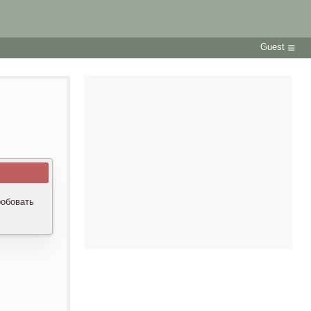
Guest
робовать