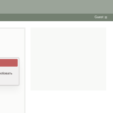
Guest
робовать