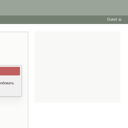
Guest
робовать