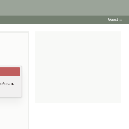
Guest
робовать