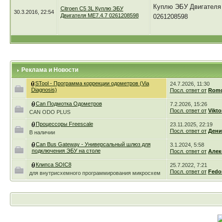
Куплю ЭБУ Двигателя
Citroen C5 3L Куплю ЭБУ
30.3.2016, 22:54
Двигателя ME7.4.7 0261208598
0261208598
можно убитый блок но
Реклама и Новости
STool - Программа коррекции одометров (Via
24.7.2026, 11:30
Diagnosis)
Посл. ответ от
Romc
Can Подмотка Одометров
7.2.2026, 15:26
Посл. ответ от
Vikto
CAN ODO PLUS
Процессоры Freescale
23.11.2025, 22:19
Посл. ответ от
Дени
В наличии
Can Bus Gateway - Универсальный шлюз для
3.1.2024, 5:58
подключения ЭБУ на столе
Посл. ответ от
Алек
Клипса SOIC8
25.7.2022, 7:21
Посл. ответ от
Fedo
для внутрисхемного программирования микросхем