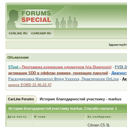
CARLINE.RU
CARDAMP.RU
Здравствуйт
Объявления
STool
-
Программа коррекции одометров (via Diagnosis)
-
FVDI 
активации SDD в оффлан режиме, генерации паролей
-
Диагност
Раскодировка Магнитол Форд Vxxxxxx, Практически OnLine
-
Ак
марок EOBD 22.46-22.47
История благодарностей участнику - markus
CarLine Forums
История благодарностей участнику markus. Спасибо сказали: 1
Дата поста:
В теме:
За сообщение:
Citroen C5 3L