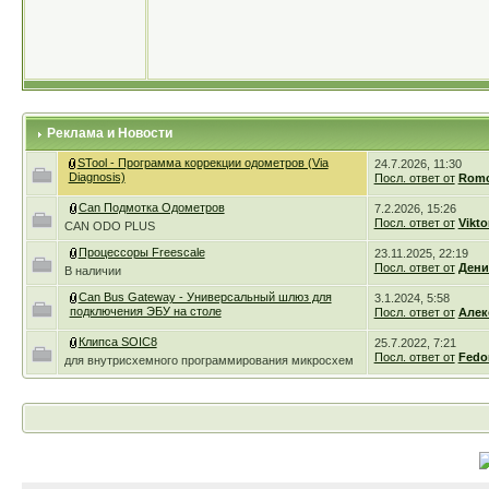
Реклама и Новости
STool - Программа коррекции одометров (Via
24.7.2026, 11:30
Diagnosis)
Посл. ответ от
Romc
Can Подмотка Одометров
7.2.2026, 15:26
Посл. ответ от
Vikto
CAN ODO PLUS
Процессоры Freescale
23.11.2025, 22:19
Посл. ответ от
Дени
В наличии
Can Bus Gateway - Универсальный шлюз для
3.1.2024, 5:58
подключения ЭБУ на столе
Посл. ответ от
Алек
Клипса SOIC8
25.7.2022, 7:21
Посл. ответ от
Fedo
для внутрисхемного программирования микросхем