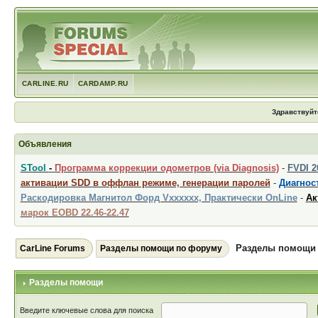
CARLINE.RU
CARDAMP.RU
Здравствуйт
Объявления
STool
-
Программа коррекции одометров (via Diagnosis)
-
FVDI 
активации SDD в оффлан режиме, генерации паролей
-
Диагност
Раскодировка Магнитол Форд Vxxxxxx, Практически OnLine
-
Ак
марок EOBD 22.46-22.47
Разделы помощи
CarLine Forums
Разделы помощи по форуму
Разделы помощи
Введите ключевые слова для поиска