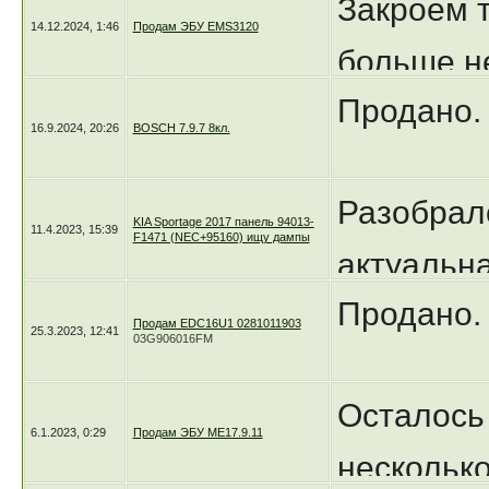
Закроем 
14.12.2024, 1:46
Продам ЭБУ EMS3120
больше не
Продано.
16.9.2024, 20:26
BOSCH 7.9.7 8кл.
Разобралс
KIA Sportage 2017 панель 94013-
11.4.2023, 15:39
F1471 (NEC+95160) ищу дампы
актуальна
Продано.
Продам EDC16U1 0281011903
25.3.2023, 12:41
03G906016FM
Осталось
6.1.2023, 0:29
Продам ЭБУ ME17.9.11
нескольк