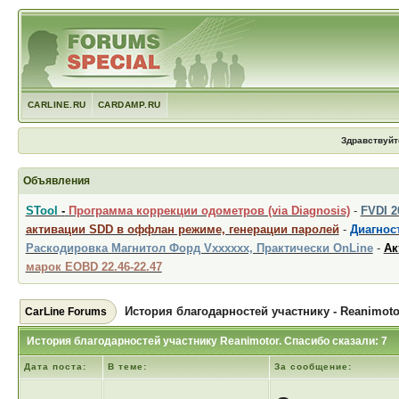
CARLINE.RU
CARDAMP.RU
Здравствуйт
Объявления
STool
-
Программа коррекции одометров (via Diagnosis)
-
FVDI 
активации SDD в оффлан режиме, генерации паролей
-
Диагност
Раскодировка Магнитол Форд Vxxxxxx, Практически OnLine
-
Ак
марок EOBD 22.46-22.47
История благодарностей участнику - Reanimoto
CarLine Forums
История благодарностей участнику Reanimotor. Спасибо сказали: 7
Дата поста:
В теме:
За сообщение: