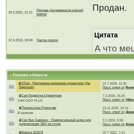
Продан.
по 3500р.
Продам программатор ключей
29.3.2021, 21:21
KMRW
Цитата
12.4.2010, 19:49
Тритон прогер
А что ме
серии вз
непосред
Реклама и Новости
STool - Программа коррекции одометров (Via
24.7.2026, 11:30
Diagnosis)
Посл. ответ от
Romc
панельки
Can Подмотка Одометров
7.2.2026, 15:26
Посл. ответ от
Vikto
CAN ODO PLUS
програм
Процессоры Freescale
23.11.2025, 22:19
Посл. ответ от
Дени
В наличии
Can Bus Gateway - Универсальный шлюз для
3.1.2024, 5:58
Логично! 
подключения ЭБУ на столе
Посл. ответ от
Алек
Клипса SOIC8
25.7.2022, 7:21