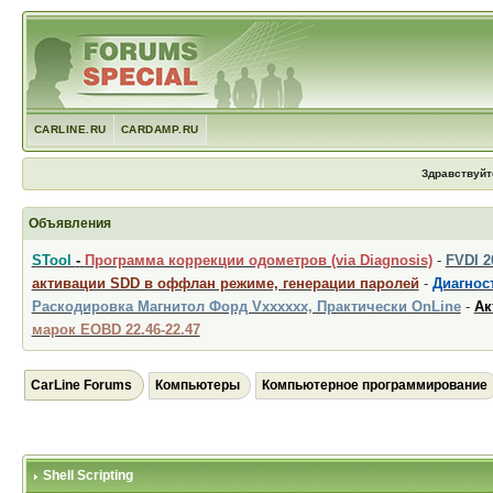
CARLINE.RU
CARDAMP.RU
Здравствуйт
Объявления
STool
-
Программа коррекции одометров (via Diagnosis)
-
FVDI 
активации SDD в оффлан режиме, генерации паролей
-
Диагност
Раскодировка Магнитол Форд Vxxxxxx, Практически OnLine
-
Ак
марок EOBD 22.46-22.47
CarLine Forums
Компьютеры
Компьютерное программирование
Shell Scripting