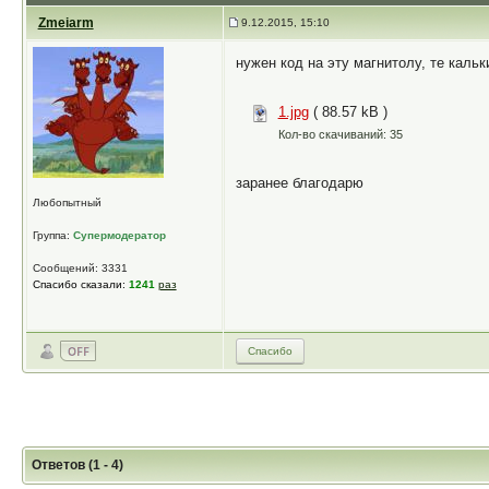
Zmeiarm
9.12.2015, 15:10
нужен код на эту магнитолу, те каль
1.jpg
( 88.57 kB )
Кол-во скачиваний: 35
заранее благодарю
Любопытный
Группа:
Супермодератор
Сообщений: 3331
Спасибо сказали:
1241
раз
Спасибо
Ответов (1 - 4)