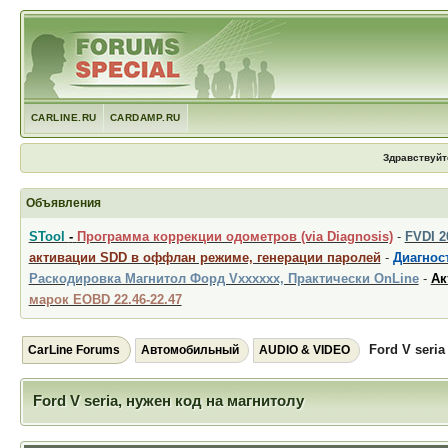
CARLINE.RU
CARDAMP.RU
Здравствуйт
Объявления
STool
-
Программа коррекции одометров (via Diagnosis)
-
FVDI 
активации SDD в оффлан режиме, генерации паролей
-
Диагност
Раскодировка Магнитол Форд Vxxxxxx, Практически OnLine
-
Ак
марок EOBD 22.46-22.47
Ford V seria
CarLine Forums
Автомобильный
AUDIO & VIDEO
Ford V seria, нужен код на магнитолу