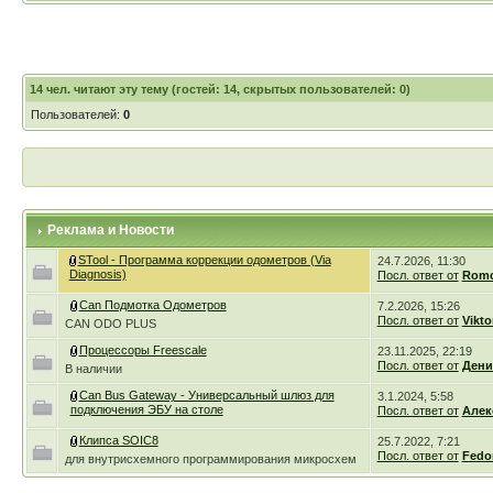
14
чел. читают эту тему (гостей: 14, скрытых пользователей: 0)
Пользователей:
0
Реклама и Новости
STool - Программа коррекции одометров (Via
24.7.2026, 11:30
Diagnosis)
Посл. ответ от
Romc
Can Подмотка Одометров
7.2.2026, 15:26
Посл. ответ от
Vikto
CAN ODO PLUS
Процессоры Freescale
23.11.2025, 22:19
Посл. ответ от
Дени
В наличии
Can Bus Gateway - Универсальный шлюз для
3.1.2024, 5:58
подключения ЭБУ на столе
Посл. ответ от
Алек
Клипса SOIC8
25.7.2022, 7:21
Посл. ответ от
Fedo
для внутрисхемного программирования микросхем