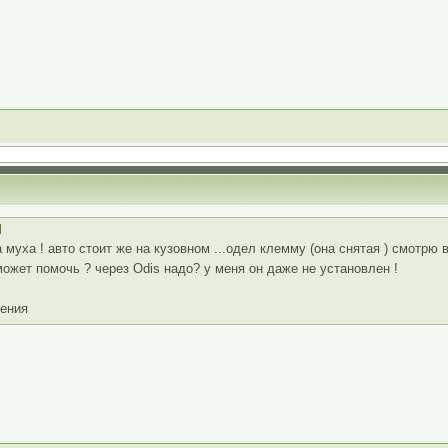
 муха ! авто стоит же на кузовном ...одел клемму (она снятая ) смотрю 
ожет помочь ? через Odis надо? у меня он даже не установлен !
ления