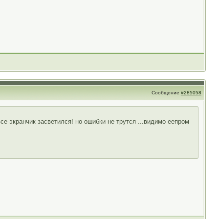
Сообщение
#285058
все экранчик засветился! но ошибки не трутся ...видимо еепром