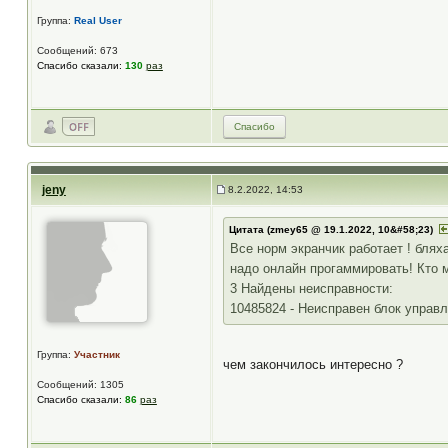
Группа:
Real User
Сообщений: 673
Спасибо сказали:
130
раз
Спасибо
jeny
8.2.2022, 14:53
Цитата (zmey65 @ 19.1.2022, 10&#58;23)
Все норм экранчик работает ! бляха
надо онлайн прогаммировать! Кто м
3 Найдены неисправности:
10485824 - Неисправен блок управ
Группа:
Участник
чем закончилось интересно ?
Сообщений: 1305
Спасибо сказали:
86
раз