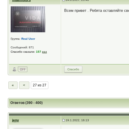
vidamotors
Всем привет . Ребята оставляйте св
Группа:
Real User
Сообщений: 871
Спасибо сказали:
157
раз
Спасибо
«
<
27 из 27
Ответов (390 - 400)
jeny
19.1.2022, 16:13