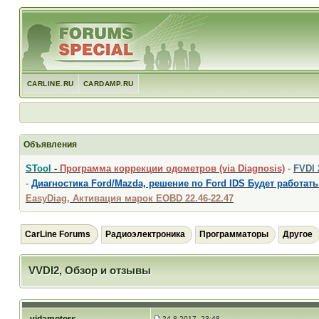
CARLINE.RU
CARDAMP.RU
Объявления
STool
-
Программа коррекции одометров (via Diagnosis)
-
FVDI
-
Диагностика Ford/Mazda, решение по Ford IDS Будет работать
EasyDiag, Активация марок EOBD 22.46-22.47
CarLine Forums
Радиоэлектроника
Программаторы
Другое
VVDI2, Обзор и отзывы
24.8.2017, 23:48