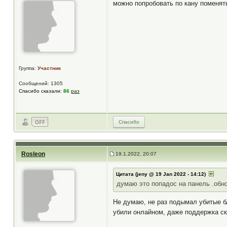
можно попробовать по кану поменят
Группа:
Участник
Сообщений: 1305
Спасибо сказали:
86
раз
Спасибо
Rosleon
19.1.2022, 20:07
Цитата (jeny @ 19 Jan 2022 - 14:12)
думаю это попадос на панель .обн
Не думаю, не раз подымал убитые бл
убили онлайном, даже поддержка ск