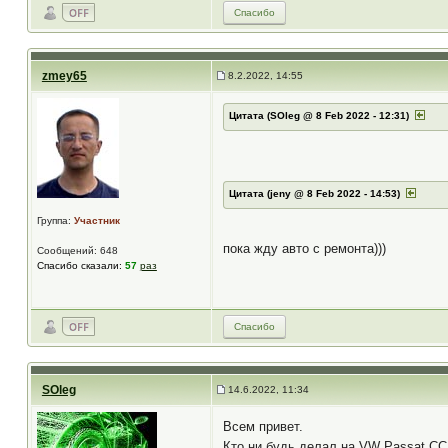
Спасибо
zmey65
8.2.2022, 14:55
Цитата (SOleg @ 8 Feb 2022 - 12:31)
Цитата (jeny @ 8 Feb 2022 - 14:53)
Группа:
Участник
пока жду авто с ремонта)))
Сообщений: 648
Спасибо сказали:
57
раз
Спасибо
SOleg
14.6.2022, 11:34
Всем привет.
Кто ни будь делал на VW Passat CC