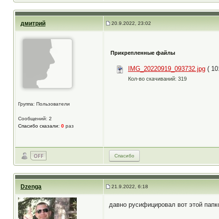
дмитрий
20.9.2022, 23:02
Прикрепленные файлы
IMG_20220919_093732.jpg
( 10
Кол-во скачиваний: 319
Группа: Пользователи
Сообщений: 2
Спасибо сказали:
0
раз
Спасибо
Dzenga
21.9.2022, 6:18
давно русифицировал вот этой папк