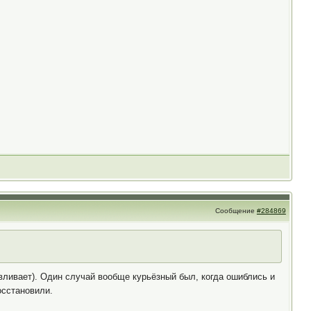
Сообщение
#284869
вливает). Один случай вообще курьёзный был, когда ошиблись и
осстановили.