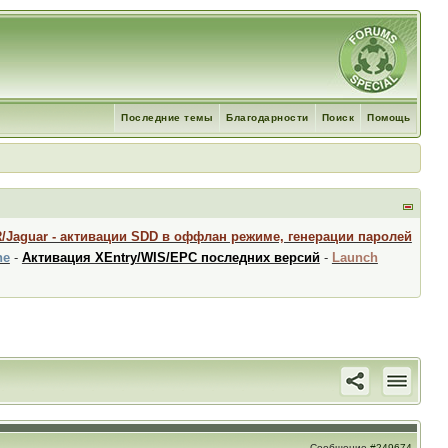
Последние темы
Благодарности
Поиск
Помощь
R/Jaguar - активации SDD в оффлан режиме, генерации паролей
ne
-
Активация XEntry/WIS/EPC последних версий
-
Launch
Сообщение
#249674