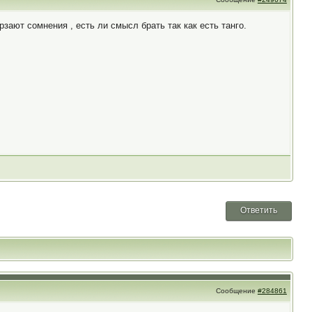
зают сомнения , есть ли смысл брать так как есть танго.
Ответить
Сообщение
#284861