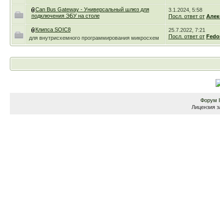
Can Bus Gateway - Универсальный шлюз для
3.1.2024, 5:58
подключения ЭБУ на столе
Посл. ответ от
Алек
Клипса SOIC8
25.7.2022, 7:21
Посл. ответ от
Fedo
для внутрисхемного программирования микросхем
Форум
Лицензия з