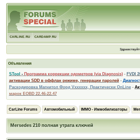
CARLINE.RU
CARDAMP.RU
Здравствуйт
Объявления
STool
-
Программа коррекции одометров (via Diagnosis)
-
FVDI 
активации SDD в оффлан режиме, генерации паролей
-
Диагност
Раскодировка Магнитол Форд Vxxxxxx, Практически OnLine
-
Ак
марок EOBD 22.46-22.47
CarLine Forums
Автомобильный
IMMO - Иммобилизаторы
Mer
Mersedes 210 полная утрата ключей