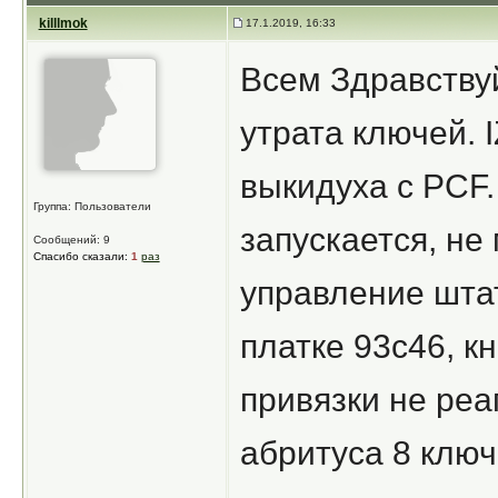
killlmok
17.1.2019, 16:33
Всем Здравствуй
утрата ключей. I
выкидуха с PCF
Группа: Пользователи
запускается, не
Сообщений: 9
Спасибо сказали:
1
раз
управление штат
платке 93с46, к
привязки не реа
абритуса 8 ключ