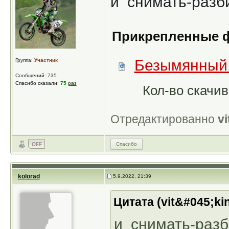
и снимать-разби
Прикрепленные 
Безымянный
Группа:
Участник
Сообщений: 735
Спасибо сказали:
75
раз
Кол-во скачив
Отредактированно
vi
Спасибо
kolorad
5.9.2022, 21:39
Цитата (vit&#045;ki
и снимать-разб