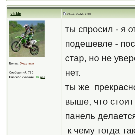
vit-kin
26.11.2022, 7:55
ты спросил - я 
подешевле - пос
стар, но не увер
Группа:
Участник
нет.
Сообщений: 735
Спасибо сказали:
75
раз
ты же прекрасн
выше, что стоит
панель делается
к чему тогда та