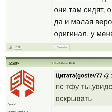
они там сидят, 
да и малая веро
оригинал, у мен
Спасибо
Saveliy
18.4.2013, 16:49
Цитата(gostev77 @ 1
пс тфу ты,увиде
вскрывать
Special
Группа:
Главные