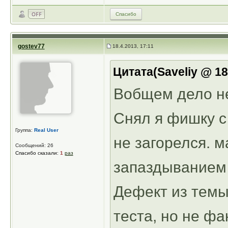
Спасибо
gostev77
18.4.2013, 17:11
Цитата(Saveliy @ 18
Вобщем дело не
Снял я фишку с
Группа:
Real User
не загорелся. м
Сообщений: 26
Спасибо сказали:
1
раз
запаздыванием 
Дефект из темы
теста, но не ф