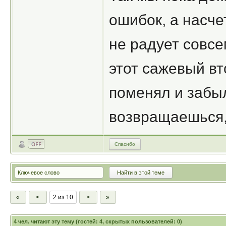
ошибок, а насче
не радует совсе
этот сажевый вт
поменял и забыл
возвращаешься, 
Спасибо
«
<
2 из 10
>
»
4
чел. читают эту тему (гостей: 4, скрытых пользователей: 0)