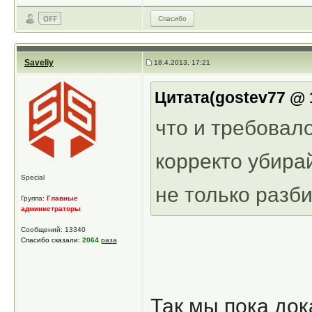
Спасибо
Saveliy
18.4.2013, 17:21
Цитата(gostev77 @ 1
что и требовало
корректо убирай
Special
не только разб
Группа:
Главные
администраторы
Сообщений: 13340
Спасибо сказали:
2064
раза
Так мы пока док