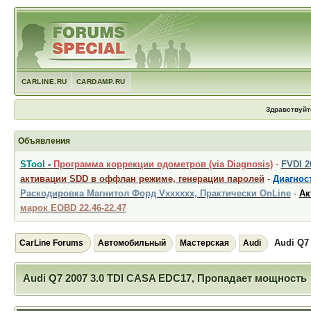
CARLINE.RU
CARDAMP.RU
Здравствуйт
Объявления
STool
-
Программа коррекции одометров (via Diagnosis)
-
FVDI 
активации SDD в оффлан режиме, генерации паролей
-
Диагност
Раскодировка Магнитол Форд Vxxxxxx, Практически OnLine
-
Ак
марок EOBD 22.46-22.47
Audi Q7
CarLine Forums
Автомобильный
Мастерская
Audi
Audi Q7 2007 3.0 TDI CASA EDC17, Пропадает мощность