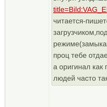
title=Bild:VAG
читается-пише
загрузчиком,по
режиме(замыкае
проц тебе отдае
а оригинал как
людей часто та