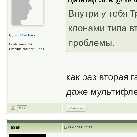
Цитата(ESER @ 18.4
Внутри у тебя 
клонами типа в
Группа:
Real User
проблемы.
Сообщений: 26
Спасибо сказали:
1
раз
как раз вторая г
даже мультифле
Спасибо
ESER
18.4.2013, 17:14