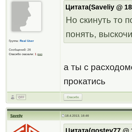
Цитата(Saveliy @ 18
Но скинуть то 
понять, выскочи
Группа:
Real User
Сообщений: 26
Спасибо сказали:
1
раз
а ты с расходо
прокатись
Спасибо
Saveliy
18.4.2013, 16:46
Цитата(gostev77 @ 1