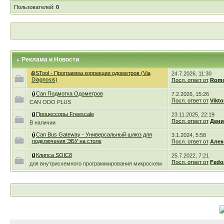
Пользователей:
0
Реклама и Новости
STool - Программа коррекции одометров (Via
24.7.2026, 11:30
Diagnosis)
Посл. ответ от
Romc
Can Подмотка Одометров
7.2.2026, 15:26
Посл. ответ от
Vikto
CAN ODO PLUS
Процессоры Freescale
23.11.2025, 22:19
Посл. ответ от
Дени
В наличии
Can Bus Gateway - Универсальный шлюз для
3.1.2024, 5:58
подключения ЭБУ на столе
Посл. ответ от
Алек
Клипса SOIC8
25.7.2022, 7:21
Посл. ответ от
Fedo
для внутрисхемного программирования микросхем