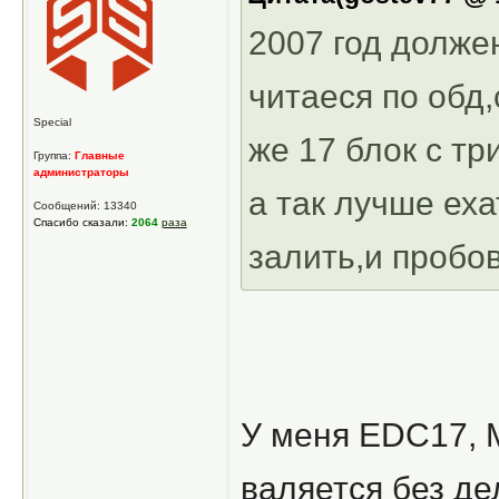
2007 год должен
читаеся по обд
Special
же 17 блок с тр
Группа:
Главные
администраторы
а так лучше еха
Сообщений: 13340
Спасибо сказали:
2064
раза
залить,и пробов
У меня EDC17, M
валяется без де