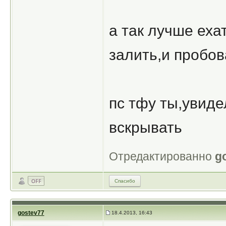
а так лучше еха
залить,и пробов
пс тфу ты,увиде
вскрывать
Отредактированно
g
Спасибо
gostev77
18.4.2013, 16:43