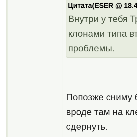
Цитата(ESER @ 18.4
Внутри у тебя 
клонами типа в
проблемы.
Попозже сниму б
вроде там на кле
сдернуть.