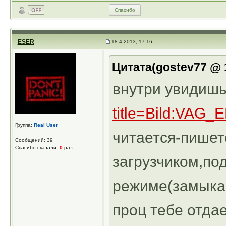
Спасибо
ESER
18.4.2013, 17:16
Цитата(gostev77 @ 1
внутри увидишь
title=Bild:VAG
Группа:
Real User
читается-пише
Сообщений: 39
Спасибо сказали:
0
раз
загрузчиком,по
режиме(замыкае
проц тебе отдае