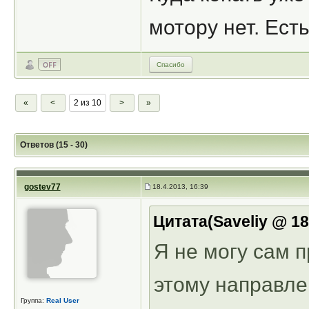
мотору нет. Ест
Спасибо
«
<
2 из 10
>
»
Ответов (15 - 30)
gostev77
18.4.2013, 16:39
Цитата(Saveliy @ 18
Я не могу сам п
этому направле
Группа:
Real User