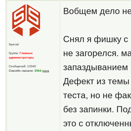
Вобщем дело не
Снял я фишку с 
Special
не загорелся. м
Группа:
Главные
администраторы
запаздыванием 
Сообщений: 13340
Спасибо сказали:
2064
раза
Дефект из темы 
теста, но не фа
без запинки. По
это с отключен