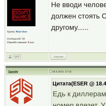
Не вводи челове
должен стоять C
другому......
Группа:
Real User
Сообщений: 39
Спасибо сказали:
0
раз
Спасибо
Saveliy
18.4.2013, 17:15
Цитата(ESER @ 18.4
Едь к диллерам
номер влезет. У