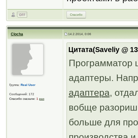
Спасибо
Clocha
14.2.2014, 0:06
Цитата(Saveliy @ 13
Программатор ш
адаптеры. Напр
Группа:
Real User
адаптера
, отда
Сообщений: 172
Спасибо сказали:
1
раз
вобще разоришь
больше для пр
производства и 