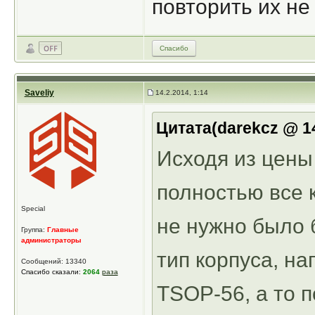
повторить их не
Спасибо
Saveliy
14.2.2014, 1:14
Цитата(darekcz @ 14
Исходя из цены
полностью все 
Special
не нужно было 
Группа:
Главные
администраторы
тип корпуса, н
Сообщений: 13340
Спасибо сказали:
2064
раза
TSOP-56, а то 