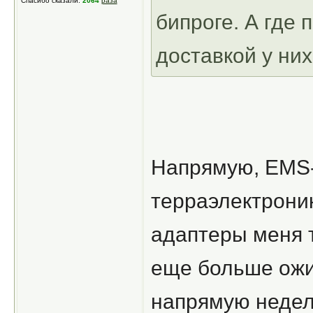
Спасибо сказали:
2064
раза
бипроге. А где 
доставкой у ни
Напрямую, EMS-
терраэлектроник
адаптеры меня 
еще больше ожи
напрямую неделя