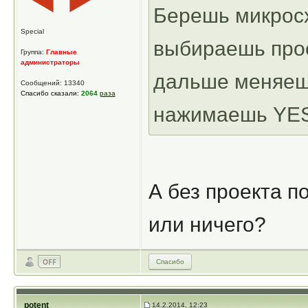
Берешь микросх
Special
выбираешь прое
Группа:
Главные
администраторы
дальше меняеш
Сообщений: 13340
Спасибо сказали:
2064
раза
нажимаешь YES
А без проекта п
или ничего?
Спасибо
potent
14.2.2014, 12:23