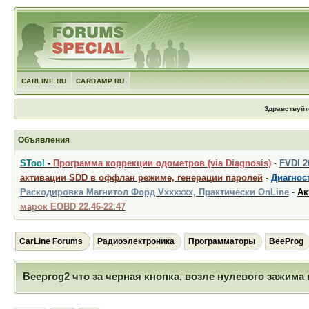
CARLINE.RU
CARDAMP.RU
Здравствуйт
Объявления
STool
-
Программа коррекции одометров (via Diagnosis)
-
FVDI 
активации SDD в оффлан режиме, генерации паролей
-
Диагност
Раскодировка Магнитол Форд Vxxxxxx, Практически OnLine
-
Ак
марок EOBD 22.46-22.47
CarLine Forums
Радиоэлектроника
Программаторы
BeeProg
Beeprog2 что за черная кнопка, возле нулевого зажима