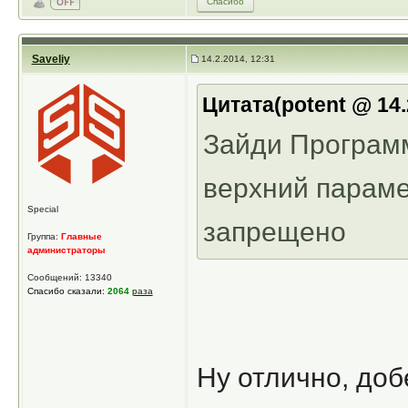
Спасибо
Saveliy
14.2.2014, 12:31
Цитата(potent @ 14.
Зайди Програм
верхний параме
Special
запрещено
Группа:
Главные
администраторы
Сообщений: 13340
Спасибо сказали:
2064
раза
Ну отлично, доб