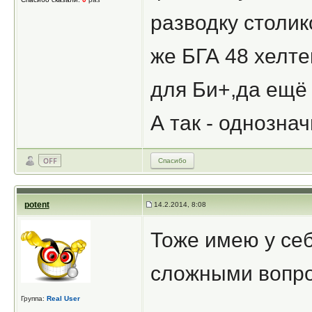
разводку столик
же БГА 48 хелт
для Би+,да ещё 
А так - однозна
Спасибо
potent
14.2.2014, 8:08
Тоже имею у себ
сложными вопро
Группа:
Real User