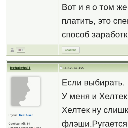
Вот и я о том же
платить, это сп
способ заработк
Спасибо
lexhukcha11
14.2.2014, 4:22
Если выбирать.
У меня и Хелтек
Хелтек ну слиш
Группа:
Real User
флэши.Ругается
Сообщений: 34
Спасибо сказали:
0
раз