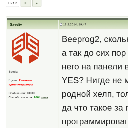
1 из 2
>
»
Saveliy
13.2.2014, 19:47
Beeprog2, скол
а так до сих пор
него на панели 
Special
YES? Нигде не 
Группа:
Главные
администраторы
родной хелп, т
Сообщений: 13340
Спасибо сказали:
2064
раза
да что такое за
программирован