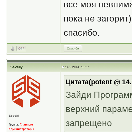
все моя невнима
пока не загорит)
спасибо.
Спасибо
Saveliy
14.2.2014, 18:27
Цитата(potent @ 14.
Зайди Програм
верхний параме
Special
запрещено
Группа:
Главные
администраторы