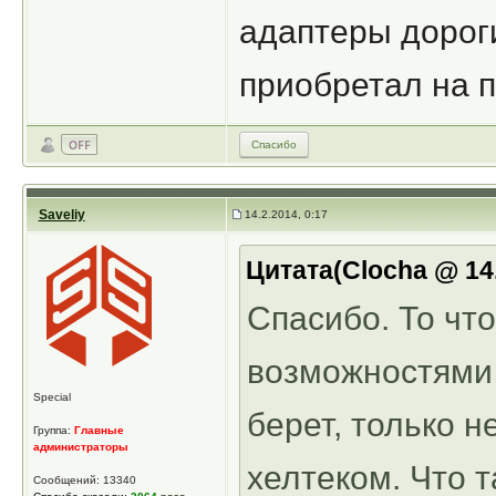
адаптеры дороги
приобретал на п
Спасибо
Saveliy
14.2.2014, 0:17
Цитата(Clocha @ 14.
Спасибо. То чт
возможностями 
Special
берет, только 
Группа:
Главные
администраторы
хелтеком. Что 
Сообщений: 13340