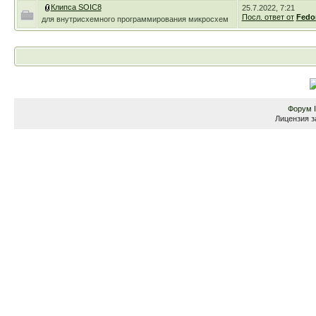
Клипса SOIC8
25.7.2022, 7:21
Посл. ответ от
Fedo
для внутрисхемного программирования микросхем
Форум
Лицензия з