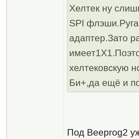
Хелтек ну слиш
SPI флэши.Руга
адаптер.Зато р
имеет1Х1.Поэто
хелтековскую н
Би+,да ещё и по
Под Beeprog2 у