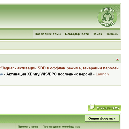
Последние темы
Благодарности
Поиск
Помощь
R/Jaguar - активации SDD в оффлан режиме, генерации паролей
ne
-
Активация XEntry/WIS/EPC последних версий
-
Launch
Опции форума
Просмотров
Последнее сообщение