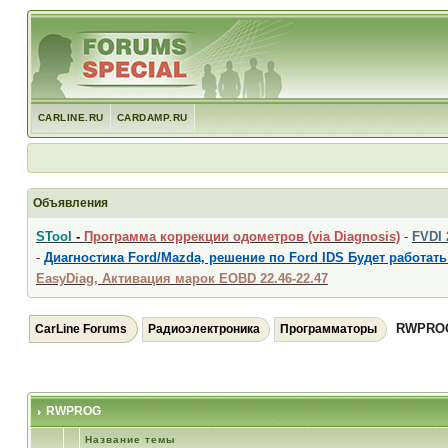
CARLINE.RU
CARDAMP.RU
Объявления
STool
-
Программа коррекции одометров (via Diagnosis)
-
FVDI
-
Диагностика Ford/Mazda, решение по Ford IDS Будет работать
EasyDiag, Активация марок EOBD 22.46-22.47
RWPRO
CarLine Forums
Радиоэлектроника
Программаторы
RWPROG
Название темы