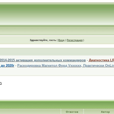
Здравствуйте, гость
(
Вход
|
Регистрация
)
 2014-2015 активация дополнительных коммандеров
-
Диагностика L
 до 2020г
-
Раскодировка Магнитол Форд Vxxxxxx, Практически OnLi
G
Ответов
Автор